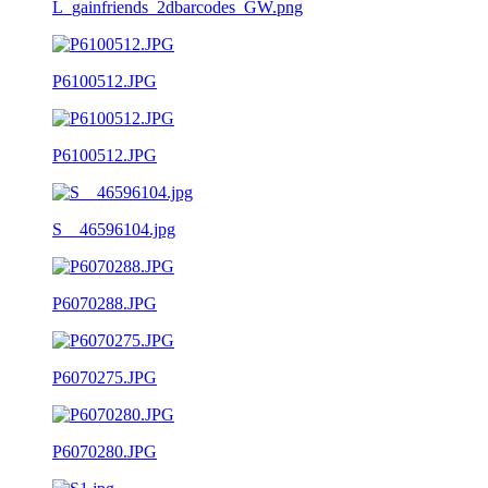
L_gainfriends_2dbarcodes_GW.png
P6100512.JPG
P6100512.JPG
S__46596104.jpg
P6070288.JPG
P6070275.JPG
P6070280.JPG