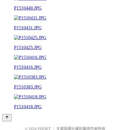
P1510440.JPG
P1510431.JPG
P1510425.JPG
P1510416.JPG
P1510383.JPG
P1510418.JPG
© 2026
PIXNET
｜
文章與圖片權利屬原作者所有