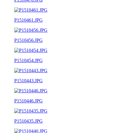
P1510461.JPG
P1510456.JPG
P1510454.JPG
P1510443.JPG
P1510446.JPG
P1510435.JPG