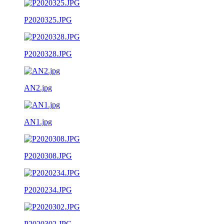
P2020325.JPG
P2020328.JPG
AN2.jpg
AN1.jpg
P2020308.JPG
P2020234.JPG
P2020302.JPG