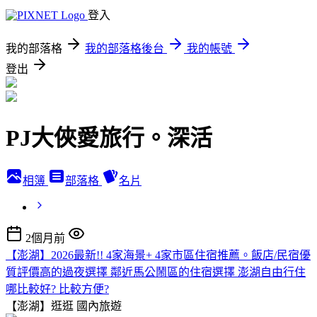
登入
我的部落格
我的部落格後台
我的帳號
登出
PJ大俠愛旅行。深活
相簿
部落格
名片
2個月前
【澎湖】2026最新!! 4家海景+ 4家市區住宿推薦。飯店/民宿優
質評價高的過夜選擇 鄰近馬公鬧區的住宿選擇 澎湖自由行住
哪比較好? 比較方便?
【澎湖】逛逛
國內旅遊