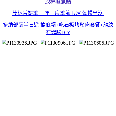
茂林區景點
茂林賞蝶季 一年一度季節限定 紫蝶出沒
多納部落半日遊 搗麻糬+吃石板烤豬肉套餐+龍紋
石體驗DIY