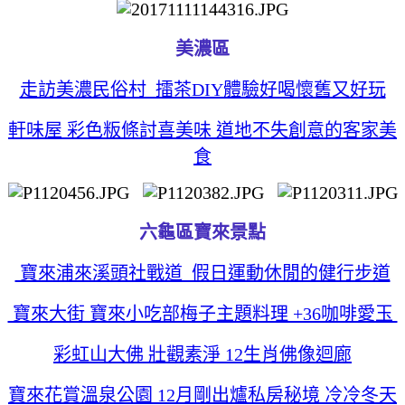
美濃區
走訪美濃民俗村 擂茶DIY體驗好喝懷舊又好玩
軒味屋 彩色粄條討喜美味 道地不失創意的客家美
食
六龜區寶來景點
寶來浦來溪頭社戰道 假日運動休閒的健行步道
寶來大街 寶來小吃部梅子主題料理 +36咖啡愛玉
彩虹山大佛 壯觀素淨 12生肖佛像迴廊
寶來花賞溫泉公園 12月剛出爐私房秘境 冷冷冬天