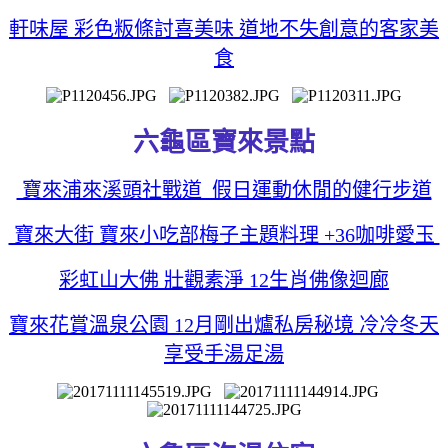
軒味屋 彩色粄條討喜美味 道地不失創意的客家美
食
六龜區寶來景點
寶來浦來溪頭社戰道 假日運動休閒的健行步道
寶來大街 寶來小吃部梅子主題料理 +36咖啡愛玉
彩虹山大佛 壯觀素淨 12生肖佛像迴廊
寶來花賞溫泉公園 12月剛出爐私房秘境 冷冷冬天
享受手湯足湯