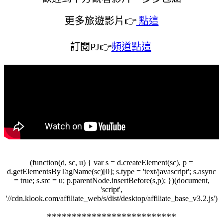
更多旅遊影片👉
點這
訂閱PJ👉
頻道點這
(function(d, sc, u) { var s = d.createElement(sc), p =
d.getElementsByTagName(sc)[0]; s.type = 'text/javascript'; s.async
= true; s.src = u; p.parentNode.insertBefore(s,p); })(document,
'script',
'//cdn.klook.com/affiliate_web/s/dist/desktop/affiliate_base_v3.2.js')
**************************