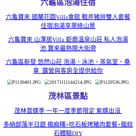
六龜區泡湯住宿
六龜寶來 國蘭花園Villa會館 戰斧豬排雙人套餐
住宿泡湯享翠綠山景
六龜寶來 山澤居Villa 鉅鹿溫泉山莊 私人泡湯
池 寶來最熱鬧大街旁
六龜區新發 悠然山莊 泡湯、泳池、蒸氣室、桑
拿 露營與客房全提供給你
茂林區景點
茂林賞蝶季 一年一度季節限定 紫蝶出沒
多納部落半日遊 搗麻糬+吃石板烤豬肉套餐+龍紋
石體驗DIY