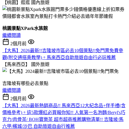
【桃園】逛逛
國內旅遊
桃園景點XPark水族館
繼續閱讀
2個月前
【大馬】2026最新!!吉隆坡市區必去10個景點!!免門票免費參
觀(附交通搭乘教學)。馬來西亞自助旅遊自由行必玩推薦
【馬來西亞】
國外旅遊
吉隆坡有哪些必去景點
繼續閱讀
2個月前
【大馬】2026最新熱銷商品!! 馬來西亞12大紀念品+伴手禮(含
價格參考)。這5款爆紅必買報你知!! 人氣第一名泡麵/Beryl's巧
克力/肉骨茶/ BOH寶樂茶 超市超商推薦購物清單!! 吉隆坡/馬
六甲/檳城/沙巴 自助旅遊自由行推薦