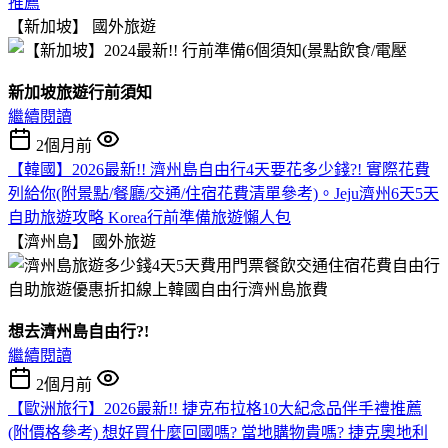
推薦
【新加坡】
國外旅遊
新加坡旅遊行前須知
繼續閱讀
2個月前
【韓國】2026最新!! 濟州島自由行4天要花多少錢?! 實際花費
列給你(附景點/餐廳/交通/住宿花費清單參考)。Jeju濟州6天5天
自助旅遊攻略 Korea行前準備旅遊懶人包
【濟州島】
國外旅遊
想去濟州島自由行?!
繼續閱讀
2個月前
【歐洲旅行】2026最新!! 捷克布拉格10大紀念品伴手禮推薦
(附價格參考) 想好買什麼回國嗎? 當地購物貴嗎? 捷克奧地利