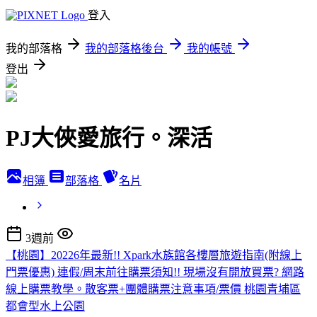
登入
我的部落格
我的部落格後台
我的帳號
登出
PJ大俠愛旅行。深活
相簿
部落格
名片
3週前
【桃園】20226年最新!! Xpark水族館各樓層旅遊指南(附線上
門票優惠) 連假/周末前往購票須知!! 現場沒有開放買票? 網路
線上購票教學。散客票+團體購票注意事項/票價 桃園青埔區
都會型水上公園