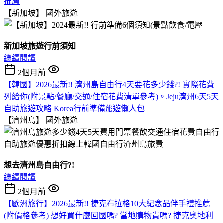
推薦
【新加坡】
國外旅遊
新加坡旅遊行前須知
繼續閱讀
2個月前
【韓國】2026最新!! 濟州島自由行4天要花多少錢?! 實際花費
列給你(附景點/餐廳/交通/住宿花費清單參考)。Jeju濟州6天5天
自助旅遊攻略 Korea行前準備旅遊懶人包
【濟州島】
國外旅遊
想去濟州島自由行?!
繼續閱讀
2個月前
【歐洲旅行】2026最新!! 捷克布拉格10大紀念品伴手禮推薦
(附價格參考) 想好買什麼回國嗎? 當地購物貴嗎? 捷克奧地利