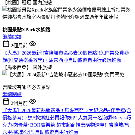
【桃園】逛逛
國內旅遊
桃園景點XPark水族館
繼續閱讀
2個月前
【大馬】2026最新!!吉隆坡市區必去10個景點!!免門票免費參
觀(附交通搭乘教學)。馬來西亞自助旅遊自由行必玩推薦
【馬來西亞】
國外旅遊
吉隆坡有哪些必去景點
繼續閱讀
2個月前
【大馬】2026最新熱銷商品!! 馬來西亞12大紀念品+伴手禮(含
價格參考)。這5款爆紅必買報你知!! 人氣第一名泡麵/Beryl's巧
克力/肉骨茶/ BOH寶樂茶 超市超商推薦購物清單!! 吉隆坡/馬
六甲/檳城/沙巴 自助旅遊自由行推薦