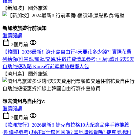
推薦
【新加坡】
國外旅遊
新加坡旅遊行前須知
繼續閱讀
2個月前
【韓國】2026最新!! 濟州島自由行4天要花多少錢?! 實際花費
列給你(附景點/餐廳/交通/住宿花費清單參考)。Jeju濟州6天5天
自助旅遊攻略 Korea行前準備旅遊懶人包
【濟州島】
國外旅遊
想去濟州島自由行?!
繼續閱讀
2個月前
【歐洲旅行】2026最新!! 捷克布拉格10大紀念品伴手禮推薦
(附價格參考) 想好買什麼回國嗎? 當地購物貴嗎? 捷克奧地利