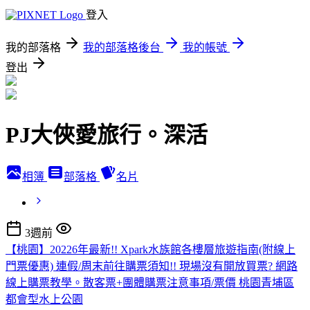
登入
我的部落格
我的部落格後台
我的帳號
登出
PJ大俠愛旅行。深活
相簿
部落格
名片
3週前
【桃園】20226年最新!! Xpark水族館各樓層旅遊指南(附線上
門票優惠) 連假/周末前往購票須知!! 現場沒有開放買票? 網路
線上購票教學。散客票+團體購票注意事項/票價 桃園青埔區
都會型水上公園