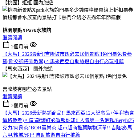
【桃園】逛逛
國內旅遊
桃園景點XPark水族館
繼續閱讀
2個月前
【大馬】2026最新!!吉隆坡市區必去10個景點!!免門票免費參
觀(附交通搭乘教學)。馬來西亞自助旅遊自由行必玩推薦
【馬來西亞】
國外旅遊
吉隆坡有哪些必去景點
繼續閱讀
2個月前
【大馬】2026最新熱銷商品!! 馬來西亞12大紀念品+伴手禮(含
價格參考)。這5款爆紅必買報你知!! 人氣第一名泡麵/Beryl's巧
克力/肉骨茶/ BOH寶樂茶 超市超商推薦購物清單!! 吉隆坡/馬
六甲/檳城/沙巴 自助旅遊自由行推薦