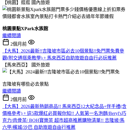
【桃園】逛逛
國內旅遊
桃園景點XPark水族館
繼續閱讀
2個月前
【大馬】2026最新!!吉隆坡市區必去10個景點!!免門票免費參
觀(附交通搭乘教學)。馬來西亞自助旅遊自由行必玩推薦
【馬來西亞】
國外旅遊
吉隆坡有哪些必去景點
繼續閱讀
2個月前
【大馬】2026最新熱銷商品!! 馬來西亞12大紀念品+伴手禮(含
價格參考)。這5款爆紅必買報你知!! 人氣第一名泡麵/Beryl's巧
克力/肉骨茶/ BOH寶樂茶 超市超商推薦購物清單!! 吉隆坡/馬
六甲/檳城/沙巴 自助旅遊自由行推薦