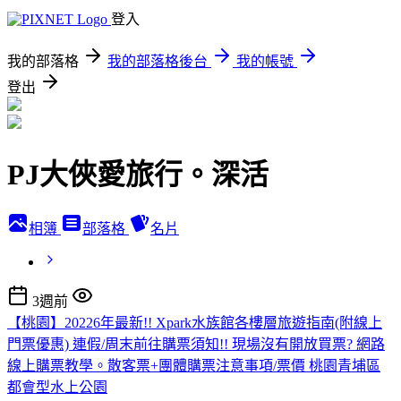
登入
我的部落格
我的部落格後台
我的帳號
登出
PJ大俠愛旅行。深活
相簿
部落格
名片
3週前
【桃園】20226年最新!! Xpark水族館各樓層旅遊指南(附線上
門票優惠) 連假/周末前往購票須知!! 現場沒有開放買票? 網路
線上購票教學。散客票+團體購票注意事項/票價 桃園青埔區
都會型水上公園