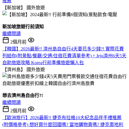
推薦
【新加坡】
國外旅遊
新加坡旅遊行前須知
繼續閱讀
2個月前
【韓國】2026最新!! 濟州島自由行4天要花多少錢?! 實際花費
列給你(附景點/餐廳/交通/住宿花費清單參考)。Jeju濟州6天5天
自助旅遊攻略 Korea行前準備旅遊懶人包
【濟州島】
國外旅遊
想去濟州島自由行?!
繼續閱讀
2個月前
【歐洲旅行】2026最新!! 捷克布拉格10大紀念品伴手禮推薦
(附價格參考) 想好買什麼回國嗎? 當地購物貴嗎? 捷克奧地利