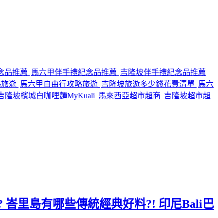
念品推薦
馬六甲伴手禮紀念品推薦
吉隆坡伴手禮紀念品推薦
略旅遊
馬六甲自由行攻略旅遊
吉隆坡旅遊多少錢花費清單
馬六
隆坡檳城白咖哩麵MyKuali
馬來西亞超市超商
吉隆坡超市超
 峇里島有哪些傳統經典好料?! 印尼Bali巴