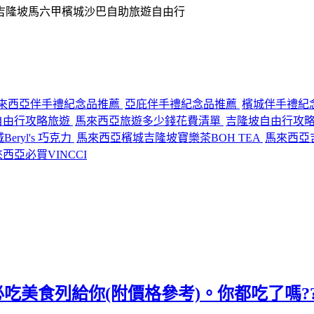
來西亞伴手禮紀念品推薦
亞庇伴手禮紀念品推薦
檳城伴手禮紀
自由行攻略旅遊
馬來西亞旅遊多少錢花費清單
吉隆坡自由行攻
ryl's 巧克力
馬來西亞檳城吉隆坡寶樂茶BOH TEA
馬來西亞吉
西亞必買VINCCI
典必吃美食列給你(附價格參考)。你都吃了嗎??