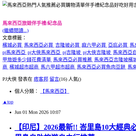
馬來西亞旅遊伴手禮/紀念品
(繼續閱讀...)
文章標籤：
檳城必買
馬來西亞必買
吉隆坡必買
麻六甲必買
亞庇必買
馬
pj馬來西亞
pj大俠馬來西亞
pj吉隆坡
pj大俠吉隆坡
馬來西亞
甲旅遊多少錢花費清單
馬來西亞必買推薦
馬來西亞吉隆坡檳城Be
商
檳城超市超商
馬六甲超市超商
馬來西亞必買魚肉豆餅
馬來
PJ大俠 發表在
痞客邦
留言
(16)
人氣(
)
個人分類：
【馬來西亞】
▲top
Jun
01
Mon
2026
10:07
【印尼】2026最新!! 峇里島10大經