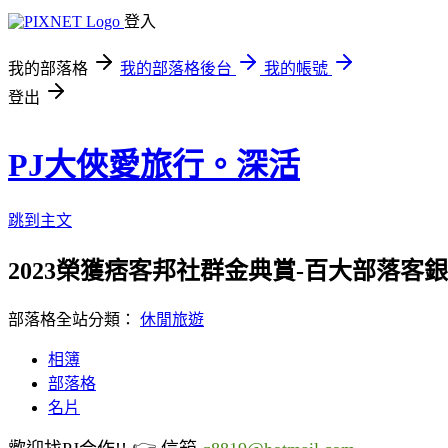
登入
我的部落格
我的部落格後台
我的帳號
登出
PJ大俠愛旅行。深活
跳到主文
2023榮獲痞客邦社群金典賞-百大部落客銀獎/
部落格全站分類：
休閒旅遊
相簿
部落格
名片
👉