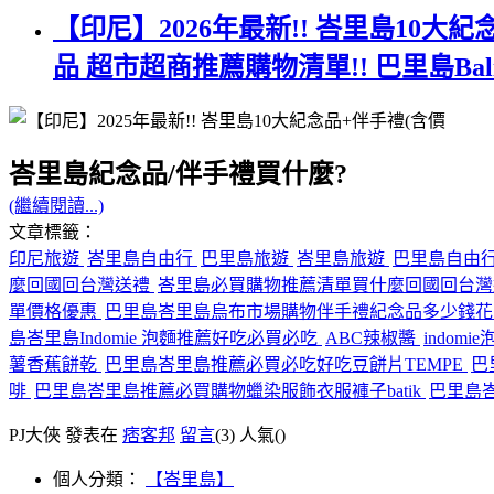
【印尼】2026年最新!! 峇里島10大
品 超市超商推薦購物清單!! 巴里島B
峇里島紀念品/伴手禮買什麼?
(繼續閱讀...)
文章標籤：
印尼旅遊
峇里島自由行
巴里島旅遊
峇里島旅遊
巴里島自由
麼回國回台灣送禮
峇里島必買購物推薦清單買什麼回國回台
單價格優惠
巴里島峇里島烏布市場購物伴手禮紀念品多少錢
島峇里島Indomie 泡麵推薦好吃必買必吃
ABC辣椒醬
indomi
薯香蕉餅乾
巴里島峇里島推薦必買必吃好吃豆餅片TEMPE
巴
啡
巴里島峇里島推薦必買購物蠟染服飾衣服褲子batik
巴里島
PJ大俠 發表在
痞客邦
留言
(3)
人氣(
)
個人分類：
【峇里島】