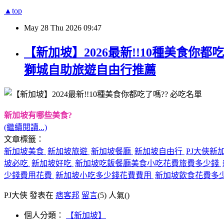
▲top
May
28
Thu
2026
09:47
【新加坡】2026最新!!10種美食你都吃
獅城自助旅遊自由行推薦
新加坡有哪些美食?
(繼續閱讀...)
文章標籤：
新加坡美食
新加坡旅遊
新加坡餐廳
新加坡自由行
PJ大俠新
坡必吃
新加坡好吃
新加坡吃飯餐廳美食小吃花費旅費多少錢
少錢費用花費
新加坡小吃多少錢花費費用
新加坡飲食花費多
PJ大俠 發表在
痞客邦
留言
(5)
人氣(
)
個人分類：
【新加坡】