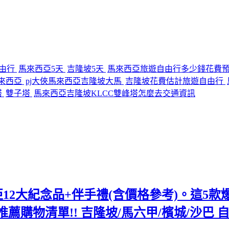
由行
馬來西亞5天
吉隆坡5天
馬來西亞旅遊自由行多少錢花費
馬來西亞
pj大俠馬來西亞吉隆坡大馬
吉隆坡花費估計旅遊自由行
塔
雙子塔
馬來西亞吉隆坡KLCC雙峰塔怎麼去交通資訊
12大紀念品+伴手禮(含價格參考)。這5款爆紅
商推薦購物清單!! 吉隆坡/馬六甲/檳城/沙巴