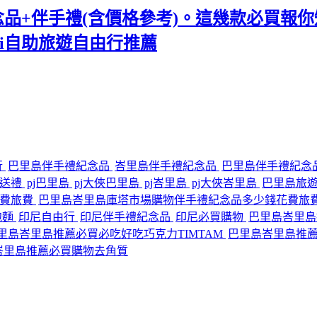
紀念品+伴手禮(含價格參考)。這幾款必買報你知
ali自助旅遊自由行推薦
行
巴里島伴手禮紀念品
峇里島伴手禮紀念品
巴里島伴手禮紀念
灣送禮
pj巴里島
pj大俠巴里島
pj峇里島
pj大俠峇里島
巴里島旅
花費旅費
巴里島峇里島庫塔市場購物伴手禮紀念品多少錢花費旅
e泡麵
印尼自由行
印尼伴手禮紀念品
印尼必買購物
巴里島峇里島
里島峇里島推薦必買必吃好吃巧克力TIMTAM
巴里島峇里島推
峇里島推薦必買購物去角質