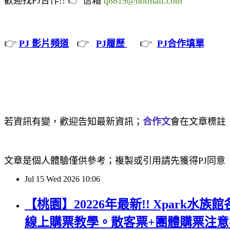
歡迎找PJ合作!!
信箱
q8819@hotmail.com
👉
👉
👉
PJ 影片頻道
PJ履歷
PJ合作填單
若資訊有變，歡迎告知最新資訊；
合作文
會在文章標註
文章是個人體驗僅供參考；複製或引用請先獲得PJ同意
Jul
15
Wed
2026
10:06
【桃園】20226年最新!! Xpark
線上購票教學。散客票+團體購票注意