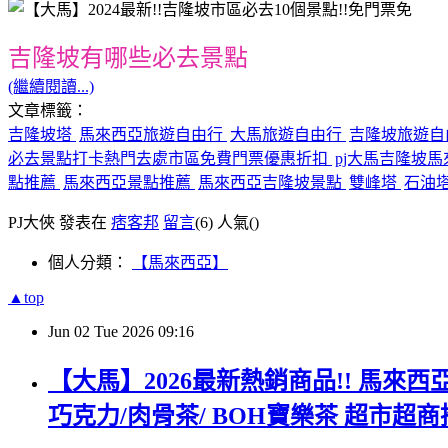
吉隆坡有哪些必去景點
(繼續閱讀...)
文章標籤：
吉隆坡塔
馬來西亞旅遊自由行
大馬旅遊自由行
吉隆坡旅遊自
必去景點打卡熱門去處市區免費門票優惠折扣
pj大馬吉隆坡
點推薦
馬來西亞景點推薦
馬來西亞吉隆坡景點
雙峰塔
石油
PJ大俠 發表在
痞客邦
留言
(6)
人氣(
)
個人分類：
【馬來西亞】
▲top
Jun
02
Tue
2026
09:16
【大馬】2026最新熱銷商品!! 馬來西亞
巧克力/肉骨茶/ BOH寶樂茶 超市超