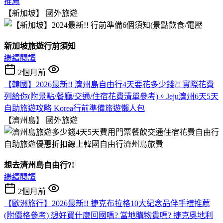
推薦
【新加坡】
國外旅遊
新加坡旅遊行前須知
繼續閱讀
2個月前
【韓國】2026最新!! 濟州島自由行4天要花多少錢?! 實際花費
列給你(附景點/餐廳/交通/住宿花費清單參考)。Jeju濟州6天5天
自助旅遊攻略 Korea行前準備旅遊懶人包
【濟州島】
國外旅遊
想去濟州島自由行?!
繼續閱讀
2個月前
【歐洲旅行】2026最新!! 捷克布拉格10大紀念品伴手禮推薦
(附價格參考) 想好買什麼回國嗎? 當地購物貴嗎? 捷克奧地利