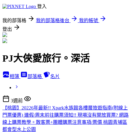
登入
我的部落格
我的部落格後台
我的帳號
登出
PJ大俠愛旅行。深活
相簿
部落格
名片
3週前
【桃園】20226年最新!! Xpark水族館各樓層旅遊指南(附線上
門票優惠) 連假/周末前往購票須知!! 現場沒有開放買票? 網路
線上購票教學。散客票+團體購票注意事項/票價 桃園青埔區
都會型水上公園