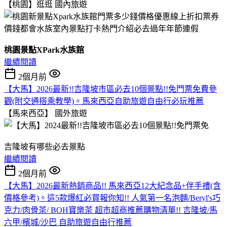
【桃園】逛逛
國內旅遊
桃園景點XPark水族館
繼續閱讀
2個月前
【大馬】2026最新!!吉隆坡市區必去10個景點!!免門票免費參
觀(附交通搭乘教學)。馬來西亞自助旅遊自由行必玩推薦
【馬來西亞】
國外旅遊
吉隆坡有哪些必去景點
繼續閱讀
2個月前
【大馬】2026最新熱銷商品!! 馬來西亞12大紀念品+伴手禮(含
價格參考)。這5款爆紅必買報你知!! 人氣第一名泡麵/Beryl's巧
克力/肉骨茶/ BOH寶樂茶 超市超商推薦購物清單!! 吉隆坡/馬
六甲/檳城/沙巴 自助旅遊自由行推薦