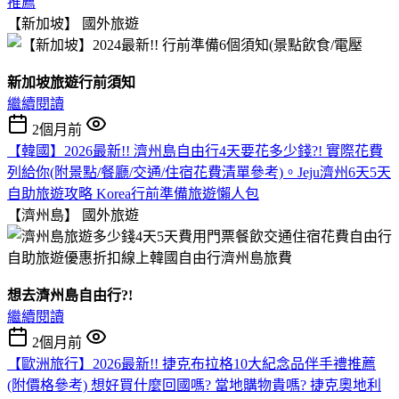
推薦
【新加坡】
國外旅遊
新加坡旅遊行前須知
繼續閱讀
2個月前
【韓國】2026最新!! 濟州島自由行4天要花多少錢?! 實際花費
列給你(附景點/餐廳/交通/住宿花費清單參考)。Jeju濟州6天5天
自助旅遊攻略 Korea行前準備旅遊懶人包
【濟州島】
國外旅遊
想去濟州島自由行?!
繼續閱讀
2個月前
【歐洲旅行】2026最新!! 捷克布拉格10大紀念品伴手禮推薦
(附價格參考) 想好買什麼回國嗎? 當地購物貴嗎? 捷克奧地利