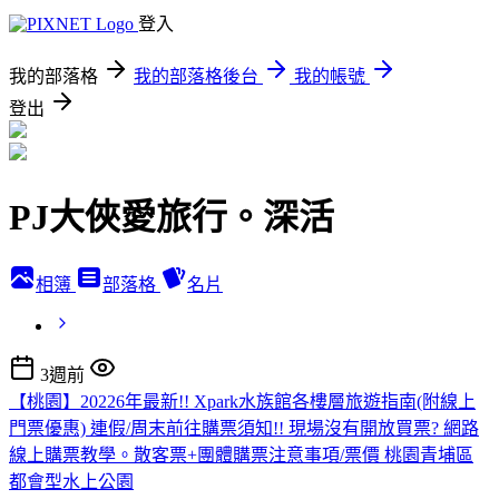
登入
我的部落格
我的部落格後台
我的帳號
登出
PJ大俠愛旅行。深活
相簿
部落格
名片
3週前
【桃園】20226年最新!! Xpark水族館各樓層旅遊指南(附線上
門票優惠) 連假/周末前往購票須知!! 現場沒有開放買票? 網路
線上購票教學。散客票+團體購票注意事項/票價 桃園青埔區
都會型水上公園