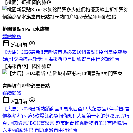
【桃園】逛逛
國內旅遊
桃園景點XPark水族館
繼續閱讀
2個月前
【大馬】2026最新!!吉隆坡市區必去10個景點!!免門票免費參
觀(附交通搭乘教學)。馬來西亞自助旅遊自由行必玩推薦
【馬來西亞】
國外旅遊
吉隆坡有哪些必去景點
繼續閱讀
2個月前
【大馬】2026最新熱銷商品!! 馬來西亞12大紀念品+伴手禮(含
價格參考)。這5款爆紅必買報你知!! 人氣第一名泡麵/Beryl's巧
克力/肉骨茶/ BOH寶樂茶 超市超商推薦購物清單!! 吉隆坡/馬
六甲/檳城/沙巴 自助旅遊自由行推薦