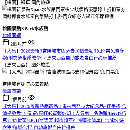
【桃園】逛逛
國內旅遊
桃園景點XPark水族館
繼續閱讀
2個月前
【大馬】2026最新!!吉隆坡市區必去10個景點!!免門票免費參
觀(附交通搭乘教學)。馬來西亞自助旅遊自由行必玩推薦
【馬來西亞】
國外旅遊
吉隆坡有哪些必去景點
繼續閱讀
2個月前
【大馬】2026最新熱銷商品!! 馬來西亞12大紀念品+伴手禮(含
價格參考)。這5款爆紅必買報你知!! 人氣第一名泡麵/Beryl's巧
克力/肉骨茶/ BOH寶樂茶 超市超商推薦購物清單!! 吉隆坡/馬
六甲/檳城/沙巴 自助旅遊自由行推薦