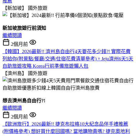
推薦
【新加坡】
國外旅遊
新加坡旅遊行前須知
繼續閱讀
2個月前
【韓國】2026最新!! 濟州島自由行4天要花多少錢?! 實際花費
列給你(附景點/餐廳/交通/住宿花費清單參考)。Jeju濟州6天5天
自助旅遊攻略 Korea行前準備旅遊懶人包
【濟州島】
國外旅遊
想去濟州島自由行?!
繼續閱讀
2個月前
【歐洲旅行】2026最新!! 捷克布拉格10大紀念品伴手禮推薦
(附價格參考) 想好買什麼回國嗎? 當地購物貴嗎? 捷克奧地利