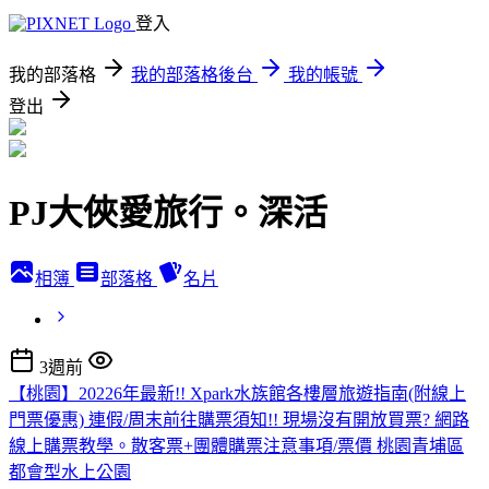
登入
我的部落格
我的部落格後台
我的帳號
登出
PJ大俠愛旅行。深活
相簿
部落格
名片
3週前
【桃園】20226年最新!! Xpark水族館各樓層旅遊指南(附線上
門票優惠) 連假/周末前往購票須知!! 現場沒有開放買票? 網路
線上購票教學。散客票+團體購票注意事項/票價 桃園青埔區
都會型水上公園