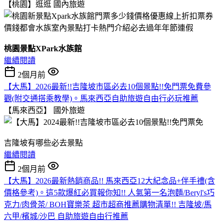
【桃園】逛逛
國內旅遊
桃園景點XPark水族館
繼續閱讀
2個月前
【大馬】2026最新!!吉隆坡市區必去10個景點!!免門票免費參
觀(附交通搭乘教學)。馬來西亞自助旅遊自由行必玩推薦
【馬來西亞】
國外旅遊
吉隆坡有哪些必去景點
繼續閱讀
2個月前
【大馬】2026最新熱銷商品!! 馬來西亞12大紀念品+伴手禮(含
價格參考)。這5款爆紅必買報你知!! 人氣第一名泡麵/Beryl's巧
克力/肉骨茶/ BOH寶樂茶 超市超商推薦購物清單!! 吉隆坡/馬
六甲/檳城/沙巴 自助旅遊自由行推薦