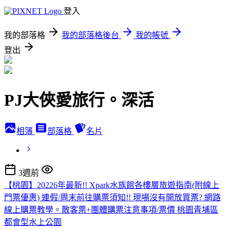
登入
我的部落格
我的部落格後台
我的帳號
登出
PJ大俠愛旅行。深活
相簿
部落格
名片
3週前
【桃園】20226年最新!! Xpark水族館各樓層旅遊指南(附線上
門票優惠) 連假/周末前往購票須知!! 現場沒有開放買票? 網路
線上購票教學。散客票+團體購票注意事項/票價 桃園青埔區
都會型水上公園