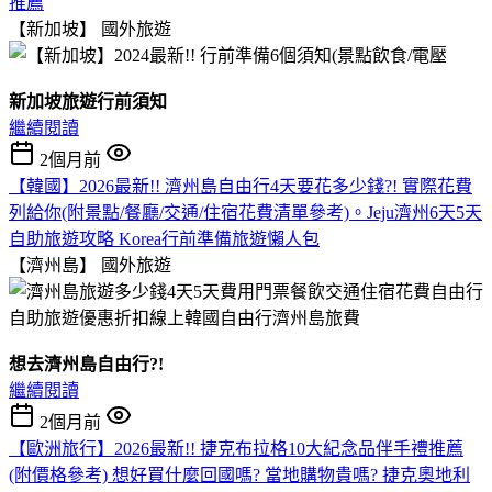
推薦
【新加坡】
國外旅遊
新加坡旅遊行前須知
繼續閱讀
2個月前
【韓國】2026最新!! 濟州島自由行4天要花多少錢?! 實際花費
列給你(附景點/餐廳/交通/住宿花費清單參考)。Jeju濟州6天5天
自助旅遊攻略 Korea行前準備旅遊懶人包
【濟州島】
國外旅遊
想去濟州島自由行?!
繼續閱讀
2個月前
【歐洲旅行】2026最新!! 捷克布拉格10大紀念品伴手禮推薦
(附價格參考) 想好買什麼回國嗎? 當地購物貴嗎? 捷克奧地利