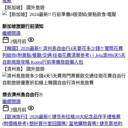
推薦
【新加坡】
國外旅遊
新加坡旅遊行前須知
繼續閱讀
2個月前
【韓國】2026最新!! 濟州島自由行4天要花多少錢?! 實際花費
列給你(附景點/餐廳/交通/住宿花費清單參考)。Jeju濟州6天5天
自助旅遊攻略 Korea行前準備旅遊懶人包
【濟州島】
國外旅遊
想去濟州島自由行?!
繼續閱讀
2個月前
【歐洲旅行】2026最新!! 捷克布拉格10大紀念品伴手禮推薦
(附價格參考) 想好買什麼回國嗎? 當地購物貴嗎? 捷克奧地利