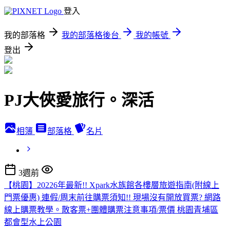
登入
我的部落格
我的部落格後台
我的帳號
登出
PJ大俠愛旅行。深活
相簿
部落格
名片
3週前
【桃園】20226年最新!! Xpark水族館各樓層旅遊指南(附線上
門票優惠) 連假/周末前往購票須知!! 現場沒有開放買票? 網路
線上購票教學。散客票+團體購票注意事項/票價 桃園青埔區
都會型水上公園