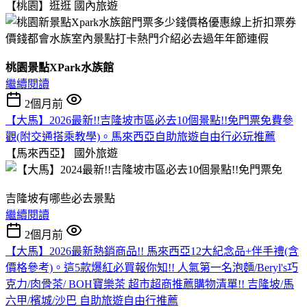
【桃園】逛逛
國內旅遊
桃園景點XPark水族館
繼續閱讀
2個月前
【大馬】2026最新!!吉隆坡市區必去10個景點!!免門票免費參
觀(附交通搭乘教學)。馬來西亞自助旅遊自由行必玩推薦
【馬來西亞】
國外旅遊
吉隆坡有哪些必去景點
繼續閱讀
2個月前
【大馬】2026最新熱銷商品!! 馬來西亞12大紀念品+伴手禮(含
價格參考)。這5款爆紅必買報你知!! 人氣第一名泡麵/Beryl's巧
克力/肉骨茶/ BOH寶樂茶 超市超商推薦購物清單!! 吉隆坡/馬
六甲/檳城/沙巴 自助旅遊自由行推薦