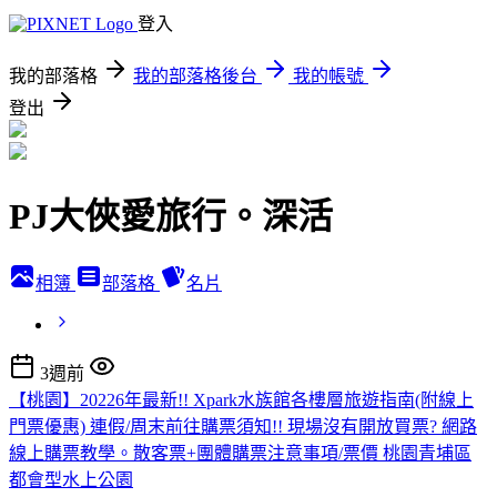
登入
我的部落格
我的部落格後台
我的帳號
登出
PJ大俠愛旅行。深活
相簿
部落格
名片
3週前
【桃園】20226年最新!! Xpark水族館各樓層旅遊指南(附線上
門票優惠) 連假/周末前往購票須知!! 現場沒有開放買票? 網路
線上購票教學。散客票+團體購票注意事項/票價 桃園青埔區
都會型水上公園