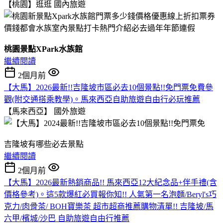
【桃園】逛逛
國內旅遊
桃園景點XPark水族館
繼續閱讀
2個月前
【大馬】2026最新!!吉隆坡市區必去10個景點!!免門票免費參
觀(附交通搭乘教學)。馬來西亞自助旅遊自由行必玩推薦
【馬來西亞】
國外旅遊
吉隆坡有哪些必去景點
繼續閱讀
2個月前
【大馬】2026最新熱銷商品!! 馬來西亞12大紀念品+伴手禮(含
價格參考)。這5款爆紅必買報你知!! 人氣第一名泡麵/Beryl's巧
克力/肉骨茶/ BOH寶樂茶 超市超商推薦購物清單!! 吉隆坡/馬
六甲/檳城/沙巴 自助旅遊自由行推薦