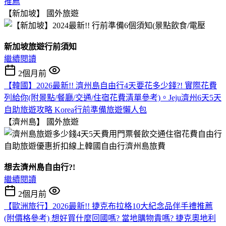
推薦
【新加坡】
國外旅遊
新加坡旅遊行前須知
繼續閱讀
2個月前
【韓國】2026最新!! 濟州島自由行4天要花多少錢?! 實際花費
列給你(附景點/餐廳/交通/住宿花費清單參考)。Jeju濟州6天5天
自助旅遊攻略 Korea行前準備旅遊懶人包
【濟州島】
國外旅遊
想去濟州島自由行?!
繼續閱讀
2個月前
【歐洲旅行】2026最新!! 捷克布拉格10大紀念品伴手禮推薦
(附價格參考) 想好買什麼回國嗎? 當地購物貴嗎? 捷克奧地利