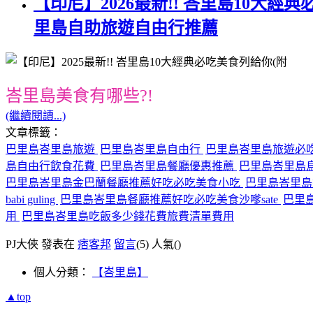
【印尼】2026最新!! 峇里島10大經
里島自助旅遊自由行推薦
峇里島美食有哪些?!
(繼續閱讀...)
文章標籤：
巴里島峇里島旅遊
巴里島峇里島自由行
巴里島峇里島旅遊必
島自由行飲食花費
巴里島峇里島餐廳優惠推薦
巴里島峇里島
巴里島峇里島金巴蘭餐廳推薦好吃必吃美食小吃
巴里島峇里
babi guling
巴里島峇里島餐廳推薦好吃必吃美食沙嗲sate
巴里島
用
巴里島峇里島吃飯多少錢花費旅費清單費用
PJ大俠 發表在
痞客邦
留言
(5)
人氣(
)
個人分類：
【峇里島】
▲top