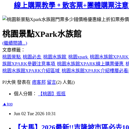
線上購票教學。散客票+團體購票注意
桃園景點XPark水族館
(繼續閱讀...)
文章標籤：
桃園景點
桃園必去
桃園水族館
桃園xpark
桃園水族館XPA
族館XPARK參觀注意事項
桃園水族館XPARK線上購票優惠
桃園水族館XPARK介紹區域
桃園水族館XPARK介紹樓層必
PJ大俠 發表在
痞客邦
留言
(2)
人氣(
)
個人分類：
【桃園】逛逛
▲top
Jun
02
Tue
2026
10:31
【大馬】2026最新!!吉隆坡市區必