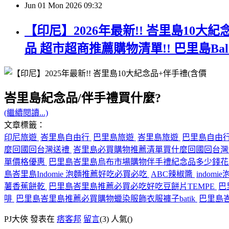
Jun
01
Mon
2026
09:32
【印尼】2026年最新!! 峇里島10大
品 超市超商推薦購物清單!! 巴里島B
峇里島紀念品/伴手禮買什麼?
(繼續閱讀...)
文章標籤：
印尼旅遊
峇里島自由行
巴里島旅遊
峇里島旅遊
巴里島自由
麼回國回台灣送禮
峇里島必買購物推薦清單買什麼回國回台
單價格優惠
巴里島峇里島烏布市場購物伴手禮紀念品多少錢
島峇里島Indomie 泡麵推薦好吃必買必吃
ABC辣椒醬
indomi
薯香蕉餅乾
巴里島峇里島推薦必買必吃好吃豆餅片TEMPE
巴
啡
巴里島峇里島推薦必買購物蠟染服飾衣服褲子batik
巴里島
PJ大俠 發表在
痞客邦
留言
(3)
人氣(
)