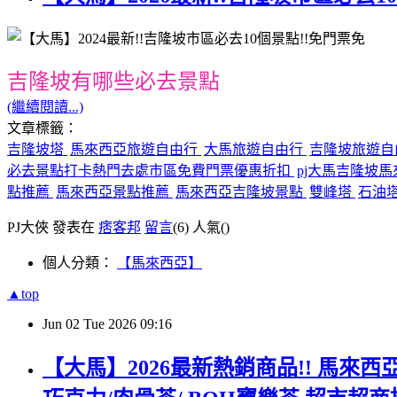
吉隆坡有哪些必去景點
(繼續閱讀...)
文章標籤：
吉隆坡塔
馬來西亞旅遊自由行
大馬旅遊自由行
吉隆坡旅遊自
必去景點打卡熱門去處市區免費門票優惠折扣
pj大馬吉隆坡
點推薦
馬來西亞景點推薦
馬來西亞吉隆坡景點
雙峰塔
石油
PJ大俠 發表在
痞客邦
留言
(6)
人氣(
)
個人分類：
【馬來西亞】
▲top
Jun
02
Tue
2026
09:16
【大馬】2026最新熱銷商品!! 馬來西亞