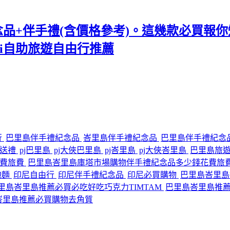
紀念品+伴手禮(含價格參考)。這幾款必買報你知
ali自助旅遊自由行推薦
行
巴里島伴手禮紀念品
峇里島伴手禮紀念品
巴里島伴手禮紀念
灣送禮
pj巴里島
pj大俠巴里島
pj峇里島
pj大俠峇里島
巴里島旅
花費旅費
巴里島峇里島庫塔市場購物伴手禮紀念品多少錢花費旅
e泡麵
印尼自由行
印尼伴手禮紀念品
印尼必買購物
巴里島峇里島
里島峇里島推薦必買必吃好吃巧克力TIMTAM
巴里島峇里島推
峇里島推薦必買購物去角質