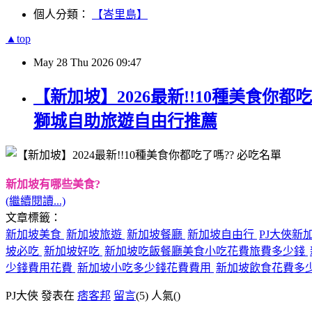
個人分類：
【峇里島】
▲top
May
28
Thu
2026
09:47
【新加坡】2026最新!!10種美食你都吃
獅城自助旅遊自由行推薦
新加坡有哪些美食?
(繼續閱讀...)
文章標籤：
新加坡美食
新加坡旅遊
新加坡餐廳
新加坡自由行
PJ大俠新
坡必吃
新加坡好吃
新加坡吃飯餐廳美食小吃花費旅費多少錢
少錢費用花費
新加坡小吃多少錢花費費用
新加坡飲食花費多
PJ大俠 發表在
痞客邦
留言
(5)
人氣(
)