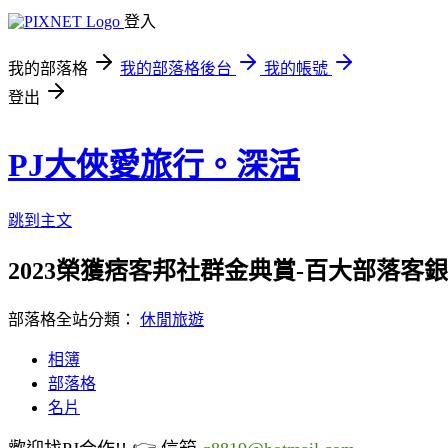
登入
我的部落格
我的部落格後台
我的帳號
登出
PJ大俠愛旅行。深活
跳到主文
2023榮獲痞客邦社群金典賞-百大部落客銀獎/
部落格全站分類：
休閒旅遊
相簿
部落格
名片
👉