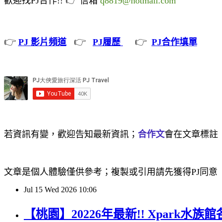
歡迎找PJ合作!!
信箱
q8819@hotmail.com
👉
👉
👉
PJ 影片頻道
PJ履歷
PJ合作填單
若資訊有變，歡迎告知最新資訊；
合作文
會在文章標註
文章是個人體驗僅供參考；複製或引用請先獲得PJ同意
Jul
15
Wed
2026
10:06
【桃園】20226年最新!! Xpark