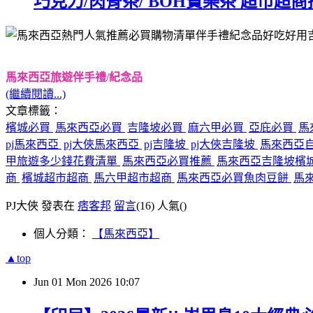
巧克力/肉骨茶/ BOH寶樂茶 超市超
馬來西亞旅遊伴手禮/紀念品
(繼續閱讀...)
文章標籤：
檳城必買
馬來西亞必買
吉隆坡必買
麻六甲必買
亞庇必買
馬
pj馬來西亞
pj大俠馬來西亞
pj吉隆坡
pj大俠吉隆坡
馬來西亞
甲旅遊多少錢花費清單
馬來西亞必買推薦
馬來西亞吉隆坡檳城Be
商
檳城超市超商
馬六甲超市超商
馬來西亞必買魚肉豆餅
馬來
PJ大俠 發表在
痞客邦
留言
(16)
人氣(
)
個人分類：
【馬來西亞】
▲top
Jun
01
Mon
2026
10:07