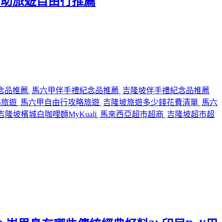
 自助旅遊自由行推薦
念品推薦
馬六甲伴手禮紀念品推薦
吉隆坡伴手禮紀念品推薦
略旅遊
馬六甲自由行攻略旅遊
吉隆坡旅遊多少錢花費清單
馬六
隆坡檳城白咖哩麵MyKuali
馬來西亞超市超商
吉隆坡超市超