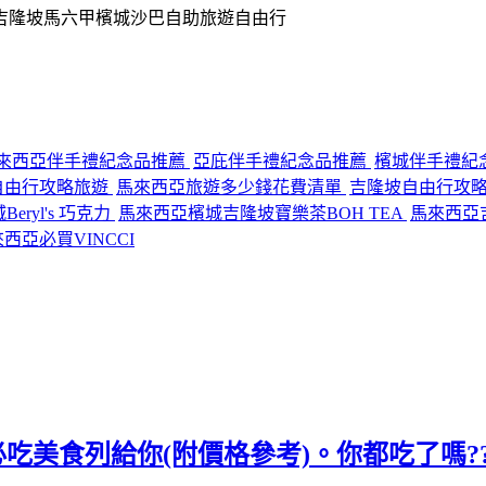
來西亞伴手禮紀念品推薦
亞庇伴手禮紀念品推薦
檳城伴手禮紀
自由行攻略旅遊
馬來西亞旅遊多少錢花費清單
吉隆坡自由行攻
ryl's 巧克力
馬來西亞檳城吉隆坡寶樂茶BOH TEA
馬來西亞吉
西亞必買VINCCI
典必吃美食列給你(附價格參考)。你都吃了嗎??