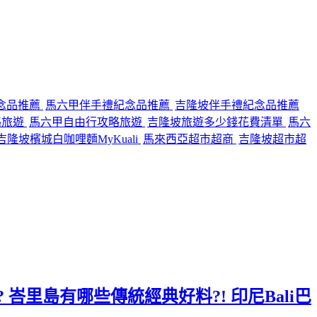
念品推薦
馬六甲伴手禮紀念品推薦
吉隆坡伴手禮紀念品推薦
略旅遊
馬六甲自由行攻略旅遊
吉隆坡旅遊多少錢花費清單
馬六
隆坡檳城白咖哩麵MyKuali
馬來西亞超市超商
吉隆坡超市超
 峇里島有哪些傳統經典好料?! 印尼Bali巴