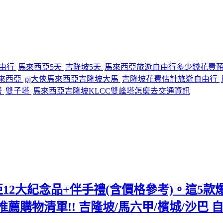
由行
馬來西亞5天
吉隆坡5天
馬來西亞旅遊自由行多少錢花費
馬來西亞
pj大俠馬來西亞吉隆坡大馬
吉隆坡花費估計旅遊自由行
塔
雙子塔
馬來西亞吉隆坡KLCC雙峰塔怎麼去交通資訊
12大紀念品+伴手禮(含價格參考)。這5款爆紅
商推薦購物清單!! 吉隆坡/馬六甲/檳城/沙巴