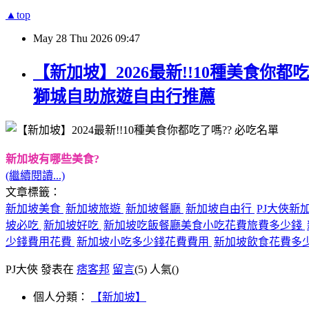
▲top
May
28
Thu
2026
09:47
【新加坡】2026最新!!10種美食你都吃
獅城自助旅遊自由行推薦
新加坡有哪些美食?
(繼續閱讀...)
文章標籤：
新加坡美食
新加坡旅遊
新加坡餐廳
新加坡自由行
PJ大俠新
坡必吃
新加坡好吃
新加坡吃飯餐廳美食小吃花費旅費多少錢
少錢費用花費
新加坡小吃多少錢花費費用
新加坡飲食花費多
PJ大俠 發表在
痞客邦
留言
(5)
人氣(
)
個人分類：
【新加坡】