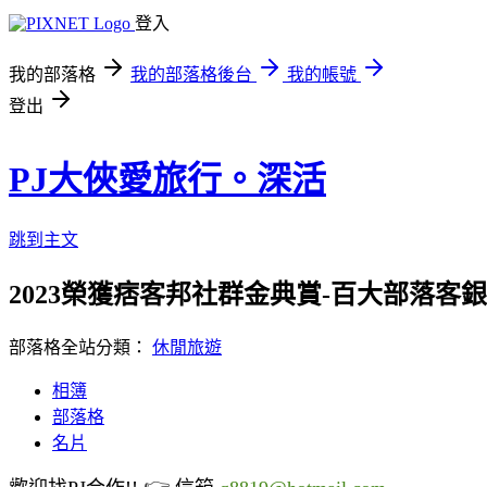
登入
我的部落格
我的部落格後台
我的帳號
登出
PJ大俠愛旅行。深活
跳到主文
2023榮獲痞客邦社群金典賞-百大部落客銀獎/
部落格全站分類：
休閒旅遊
相簿
部落格
名片
👉