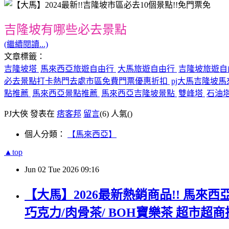
吉隆坡有哪些必去景點
(繼續閱讀...)
文章標籤：
吉隆坡塔
馬來西亞旅遊自由行
大馬旅遊自由行
吉隆坡旅遊自
必去景點打卡熱門去處市區免費門票優惠折扣
pj大馬吉隆坡
點推薦
馬來西亞景點推薦
馬來西亞吉隆坡景點
雙峰塔
石油
PJ大俠 發表在
痞客邦
留言
(6)
人氣(
)
個人分類：
【馬來西亞】
▲top
Jun
02
Tue
2026
09:16
【大馬】2026最新熱銷商品!! 馬來西亞
巧克力/肉骨茶/ BOH寶樂茶 超市超