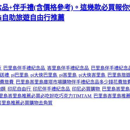
紀念品+伴手禮(含價格參考)。這幾款必買報你知
ali自助旅遊自由行推薦
行
巴里島伴手禮紀念品
峇里島伴手禮紀念品
巴里島伴手禮紀念
灣送禮
pj巴里島
pj大俠巴里島
pj峇里島
pj大俠峇里島
巴里島旅
花費旅費
巴里島峇里島庫塔市場購物伴手禮紀念品多少錢花費旅
e泡麵
印尼自由行
印尼伴手禮紀念品
印尼必買購物
巴里島峇里島
里島峇里島推薦必買必吃好吃巧克力TIMTAM
巴里島峇里島推
峇里島推薦必買購物去角質