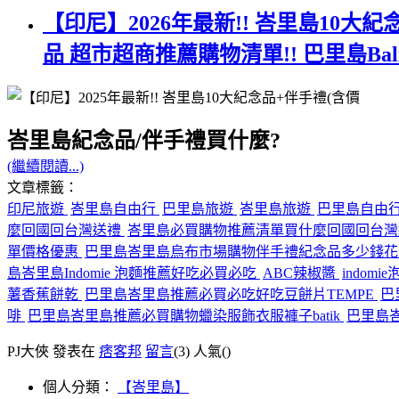
【印尼】2026年最新!! 峇里島10大
品 超市超商推薦購物清單!! 巴里島B
峇里島紀念品/伴手禮買什麼?
(繼續閱讀...)
文章標籤：
印尼旅遊
峇里島自由行
巴里島旅遊
峇里島旅遊
巴里島自由
麼回國回台灣送禮
峇里島必買購物推薦清單買什麼回國回台
單價格優惠
巴里島峇里島烏布市場購物伴手禮紀念品多少錢
島峇里島Indomie 泡麵推薦好吃必買必吃
ABC辣椒醬
indomi
薯香蕉餅乾
巴里島峇里島推薦必買必吃好吃豆餅片TEMPE
巴
啡
巴里島峇里島推薦必買購物蠟染服飾衣服褲子batik
巴里島
PJ大俠 發表在
痞客邦
留言
(3)
人氣(
)
個人分類：
【峇里島】