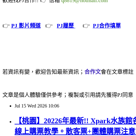
歡迎找PJ合作!!
信箱
q8819@hotmail.com
👉
👉
👉
PJ 影片頻道
PJ履歷
PJ合作填單
若資訊有變，歡迎告知最新資訊；
合作文
會在文章標註
文章是個人體驗僅供參考；複製或引用請先獲得PJ同意
Jul
15
Wed
2026
10:06
【桃園】20226年最新!! Xpark
線上購票教學。散客票+團體購票注意