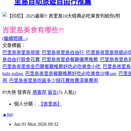
里島自助旅遊自由行推薦
峇里島美食有哪些?!
(繼續閱讀...)
文章標籤：
巴里島峇里島旅遊
巴里島峇里島自由行
巴里島峇里島旅遊必
島自由行飲食花費
巴里島峇里島餐廳優惠推薦
巴里島峇里島
巴里島峇里島金巴蘭餐廳推薦好吃必吃美食小吃
巴里島峇里
babi guling
巴里島峇里島餐廳推薦好吃必吃美食沙嗲sate
巴里島
用
巴里島峇里島吃飯多少錢花費旅費清單費用
PJ大俠 發表在
痞客邦
留言
(5)
人氣(
)
個人分類：
【峇里島】
▲top
Jun
01
Mon
2026
09:32