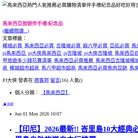
馬來西亞旅遊伴手禮/紀念品
(繼續閱讀...)
文章標籤：
檳城必買
馬來西亞必買
吉隆坡必買
麻六甲必買
亞庇必買
馬
pj馬來西亞
pj大俠馬來西亞
pj吉隆坡
pj大俠吉隆坡
馬來西亞
甲旅遊多少錢花費清單
馬來西亞必買推薦
馬來西亞吉隆坡檳城Be
商
檳城超市超商
馬六甲超市超商
馬來西亞必買魚肉豆餅
馬來
PJ大俠 發表在
痞客邦
留言
(16)
人氣(
)
個人分類：
【馬來西亞】
▲top
Jun
01
Mon
2026
10:07
【印尼】2026最新!! 峇里島10大經