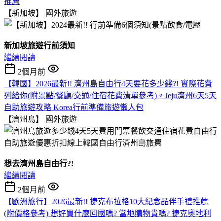
推薦
【新加坡】
國外旅遊
新加坡旅遊行前須知
繼續閱讀
2個月前
【韓國】2026最新!! 濟州島自由行4天要花多少錢?! 實際花費
列給你(附景點/餐廳/交通/住宿花費清單參考)。Jeju濟州6天5天
自助旅遊攻略 Korea行前準備旅遊懶人包
【濟州島】
國外旅遊
想去濟州島自由行?!
繼續閱讀
2個月前
【歐洲旅行】2026最新!! 捷克布拉格10大紀念品伴手禮推薦
(附價格參考) 想好買什麼回國嗎? 當地購物貴嗎? 捷克奧地利