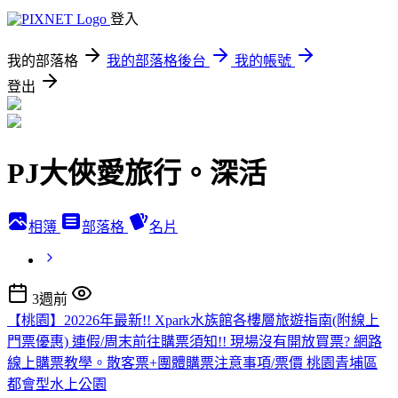
登入
我的部落格
我的部落格後台
我的帳號
登出
PJ大俠愛旅行。深活
相簿
部落格
名片
3週前
【桃園】20226年最新!! Xpark水族館各樓層旅遊指南(附線上
門票優惠) 連假/周末前往購票須知!! 現場沒有開放買票? 網路
線上購票教學。散客票+團體購票注意事項/票價 桃園青埔區
都會型水上公園