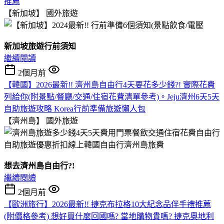
推薦
【新加坡】
國外旅遊
新加坡旅遊行前須知
繼續閱讀
2個月前
【韓國】2026最新!! 濟州島自由行4天要花多少錢?! 實際花費
列給你(附景點/餐廳/交通/住宿花費清單參考)。Jeju濟州6天5天
自助旅遊攻略 Korea行前準備旅遊懶人包
【濟州島】
國外旅遊
想去濟州島自由行?!
繼續閱讀
2個月前
【歐洲旅行】2026最新!! 捷克布拉格10大紀念品伴手禮推薦
(附價格參考) 想好買什麼回國嗎? 當地購物貴嗎? 捷克奧地利