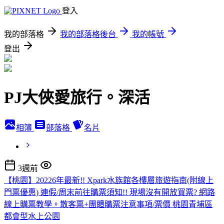
登入
我的部落格
我的部落格後台
我的帳號
登出
PJ大俠愛旅行。深活
相簿
部落格
名片
3週前
【桃園】20226年最新!! Xpark水族館各樓層旅遊指南(附線上
門票優惠) 連假/周末前往購票須知!! 現場沒有開放買票? 網路
線上購票教學。散客票+團體購票注意事項/票價 桃園青埔區
都會型水上公園