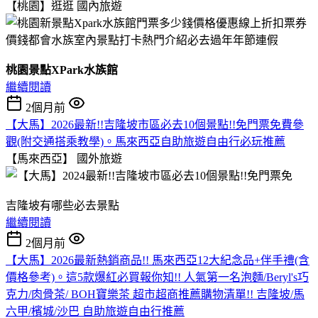
【桃園】逛逛
國內旅遊
桃園景點XPark水族館
繼續閱讀
2個月前
【大馬】2026最新!!吉隆坡市區必去10個景點!!免門票免費參
觀(附交通搭乘教學)。馬來西亞自助旅遊自由行必玩推薦
【馬來西亞】
國外旅遊
吉隆坡有哪些必去景點
繼續閱讀
2個月前
【大馬】2026最新熱銷商品!! 馬來西亞12大紀念品+伴手禮(含
價格參考)。這5款爆紅必買報你知!! 人氣第一名泡麵/Beryl's巧
克力/肉骨茶/ BOH寶樂茶 超市超商推薦購物清單!! 吉隆坡/馬
六甲/檳城/沙巴 自助旅遊自由行推薦