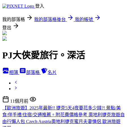
登入
我的部落格
我的部落格後台
我的帳號
登出
PJ大俠愛旅行。深活
相簿
部落格
名片
11個月前
【歐洲旅遊】2025年最新!! 捷克5天4夜要花多少錢?! 景點/美
食/伴手禮/住宿/交通推薦。附花費價格參考 奧地利捷克旅遊自
由行懶人包 Czech Austria奧地利捷克蜜月夫妻情侶 歐洲旅遊