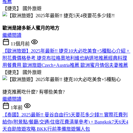
推薦
【捷克】
國外旅遊
歐洲是諸多新人蜜月的地方
繼續閱讀
11個月前
【歐洲旅遊】2025年最新!! 捷克10大必吃美食+5種點心介紹。
附花費價格參考 捷克布拉格奧地利維也納道地推薦經典料理
用餐費用 歐洲旅遊Czech+Austria推薦 歐洲蜜月情侶夫妻推薦
【捷克】
國外旅遊
捷克推薦吃什麼? 有哪些美食?
繼續閱讀
1年前
【泰國】2025最新!! 曼谷自由行5天要花多少錢?! 實際花費列
給你(附景點/餐廳/交通/住宿花費清單參考)。Bangkok7天6天4
天自助旅遊攻略 BKK行前準備旅遊懶人包