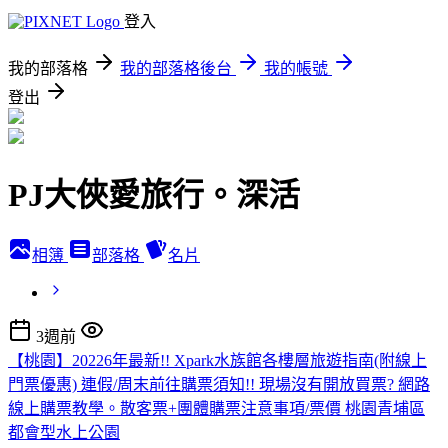
登入
我的部落格
我的部落格後台
我的帳號
登出
PJ大俠愛旅行。深活
相簿
部落格
名片
3週前
【桃園】20226年最新!! Xpark水族館各樓層旅遊指南(附線上
門票優惠) 連假/周末前往購票須知!! 現場沒有開放買票? 網路
線上購票教學。散客票+團體購票注意事項/票價 桃園青埔區
都會型水上公園