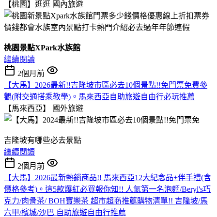
【桃園】逛逛
國內旅遊
桃園景點XPark水族館
繼續閱讀
2個月前
【大馬】2026最新!!吉隆坡市區必去10個景點!!免門票免費參
觀(附交通搭乘教學)。馬來西亞自助旅遊自由行必玩推薦
【馬來西亞】
國外旅遊
吉隆坡有哪些必去景點
繼續閱讀
2個月前
【大馬】2026最新熱銷商品!! 馬來西亞12大紀念品+伴手禮(含
價格參考)。這5款爆紅必買報你知!! 人氣第一名泡麵/Beryl's巧
克力/肉骨茶/ BOH寶樂茶 超市超商推薦購物清單!! 吉隆坡/馬
六甲/檳城/沙巴 自助旅遊自由行推薦