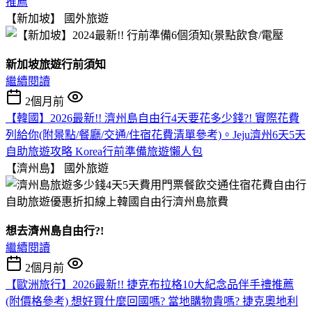
推薦
【新加坡】
國外旅遊
新加坡旅遊行前須知
繼續閱讀
2個月前
【韓國】2026最新!! 濟州島自由行4天要花多少錢?! 實際花費
列給你(附景點/餐廳/交通/住宿花費清單參考)。Jeju濟州6天5天
自助旅遊攻略 Korea行前準備旅遊懶人包
【濟州島】
國外旅遊
想去濟州島自由行?!
繼續閱讀
2個月前
【歐洲旅行】2026最新!! 捷克布拉格10大紀念品伴手禮推薦
(附價格參考) 想好買什麼回國嗎? 當地購物貴嗎? 捷克奧地利