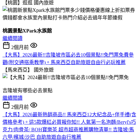
【桃園】逛逛
國內旅遊
桃園景點XPark水族館
繼續閱讀
2個月前
【大馬】2026最新!!吉隆坡市區必去10個景點!!免門票免費參
觀(附交通搭乘教學)。馬來西亞自助旅遊自由行必玩推薦
【馬來西亞】
國外旅遊
吉隆坡有哪些必去景點
繼續閱讀
2個月前
【大馬】2026最新熱銷商品!! 馬來西亞12大紀念品+伴手禮(含
價格參考)。這5款爆紅必買報你知!! 人氣第一名泡麵/Beryl's巧
克力/肉骨茶/ BOH寶樂茶 超市超商推薦購物清單!! 吉隆坡/馬
六甲/檳城/沙巴 自助旅遊自由行推薦