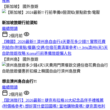
推薦
【新加坡】
國外旅遊
新加坡旅遊行前須知
繼續閱讀
2個月前
【韓國】2026最新!! 濟州島自由行4天要花多少錢?! 實際花費
列給你(附景點/餐廳/交通/住宿花費清單參考)。Jeju濟州6天5天
自助旅遊攻略 Korea行前準備旅遊懶人包
【濟州島】
國外旅遊
想去濟州島自由行?!
繼續閱讀
2個月前
【歐洲旅行】2026最新!! 捷克布拉格10大紀念品伴手禮推薦
(附價格參考) 想好買什麼回國嗎? 當地購物貴嗎? 捷克奧地利