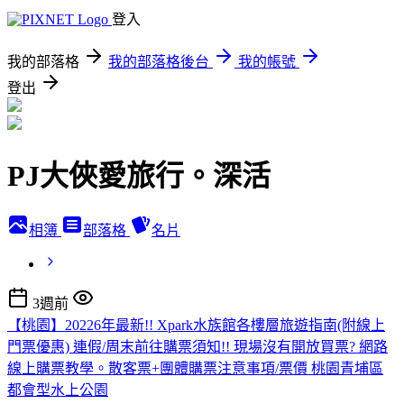
登入
我的部落格
我的部落格後台
我的帳號
登出
PJ大俠愛旅行。深活
相簿
部落格
名片
3週前
【桃園】20226年最新!! Xpark水族館各樓層旅遊指南(附線上
門票優惠) 連假/周末前往購票須知!! 現場沒有開放買票? 網路
線上購票教學。散客票+團體購票注意事項/票價 桃園青埔區
都會型水上公園