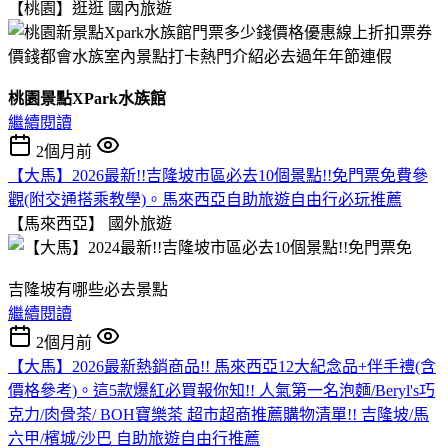
【桃園】逛逛
國內旅遊
桃園景點XPark水族館
繼續閱讀
2個月前
【大馬】2026最新!!吉隆坡市區必去10個景點!!免門票免費參
觀(附交通搭乘教學)。馬來西亞自助旅遊自由行必玩推薦
【馬來西亞】
國外旅遊
吉隆坡有哪些必去景點
繼續閱讀
2個月前
【大馬】2026最新熱銷商品!! 馬來西亞12大紀念品+伴手禮(含
價格參考)。這5款爆紅必買報你知!! 人氣第一名泡麵/Beryl's巧
克力/肉骨茶/ BOH寶樂茶 超市超商推薦購物清單!! 吉隆坡/馬
六甲/檳城/沙巴 自助旅遊自由行推薦