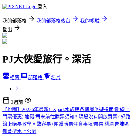
登入
我的部落格
我的部落格後台
我的帳號
登出
PJ大俠愛旅行。深活
相簿
部落格
名片
3週前
【桃園】20226年最新!! Xpark水族館各樓層旅遊指南(附線上
門票優惠) 連假/周末前往購票須知!! 現場沒有開放買票? 網路
線上購票教學。散客票+團體購票注意事項/票價 桃園青埔區
都會型水上公園