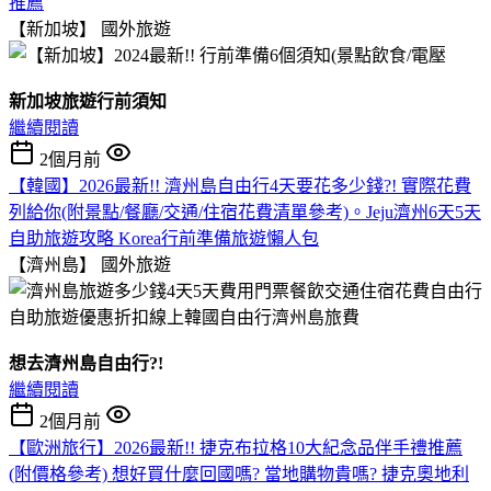
推薦
【新加坡】
國外旅遊
新加坡旅遊行前須知
繼續閱讀
2個月前
【韓國】2026最新!! 濟州島自由行4天要花多少錢?! 實際花費
列給你(附景點/餐廳/交通/住宿花費清單參考)。Jeju濟州6天5天
自助旅遊攻略 Korea行前準備旅遊懶人包
【濟州島】
國外旅遊
想去濟州島自由行?!
繼續閱讀
2個月前
【歐洲旅行】2026最新!! 捷克布拉格10大紀念品伴手禮推薦
(附價格參考) 想好買什麼回國嗎? 當地購物貴嗎? 捷克奧地利