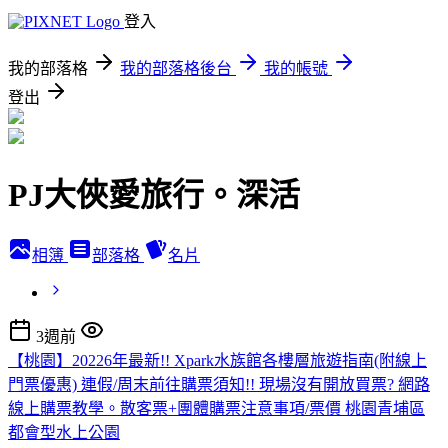
登入
我的部落格
我的部落格後台
我的帳號
登出
PJ大俠愛旅行。深活
相簿
部落格
名片
3週前
【桃園】20226年最新!! Xpark水族館各樓層旅遊指南(附線上
門票優惠) 連假/周末前往購票須知!! 現場沒有開放買票? 網路
線上購票教學。散客票+團體購票注意事項/票價 桃園青埔區
都會型水上公園