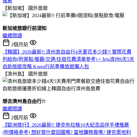
推薦
【新加坡】
國外旅遊
新加坡旅遊行前須知
繼續閱讀
2個月前
【韓國】2026最新!! 濟州島自由行4天要花多少錢?! 實際花費
列給你(附景點/餐廳/交通/住宿花費清單參考)。Jeju濟州6天5天
自助旅遊攻略 Korea行前準備旅遊懶人包
【濟州島】
國外旅遊
想去濟州島自由行?!
繼續閱讀
2個月前
【歐洲旅行】2026最新!! 捷克布拉格10大紀念品伴手禮推薦
(附價格參考) 想好買什麼回國嗎? 當地購物貴嗎? 捷克奧地利