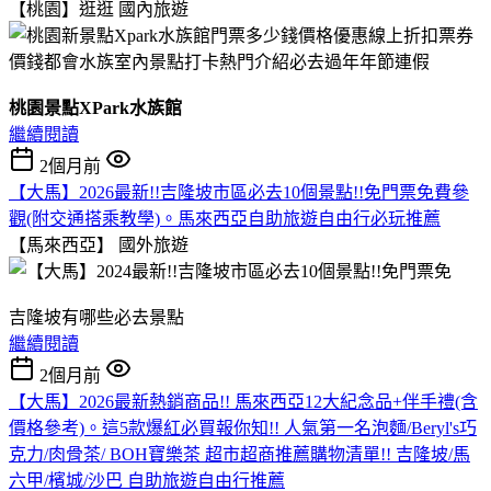
【桃園】逛逛
國內旅遊
桃園景點XPark水族館
繼續閱讀
2個月前
【大馬】2026最新!!吉隆坡市區必去10個景點!!免門票免費參
觀(附交通搭乘教學)。馬來西亞自助旅遊自由行必玩推薦
【馬來西亞】
國外旅遊
吉隆坡有哪些必去景點
繼續閱讀
2個月前
【大馬】2026最新熱銷商品!! 馬來西亞12大紀念品+伴手禮(含
價格參考)。這5款爆紅必買報你知!! 人氣第一名泡麵/Beryl's巧
克力/肉骨茶/ BOH寶樂茶 超市超商推薦購物清單!! 吉隆坡/馬
六甲/檳城/沙巴 自助旅遊自由行推薦