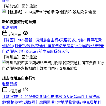
推薦
【新加坡】
國外旅遊
新加坡旅遊行前須知
繼續閱讀
2個月前
【韓國】2026最新!! 濟州島自由行4天要花多少錢?! 實際花費
列給你(附景點/餐廳/交通/住宿花費清單參考)。Jeju濟州6天5天
自助旅遊攻略 Korea行前準備旅遊懶人包
【濟州島】
國外旅遊
想去濟州島自由行?!
繼續閱讀
2個月前
【歐洲旅行】2026最新!! 捷克布拉格10大紀念品伴手禮推薦
(附價格參考) 想好買什麼回國嗎? 當地購物貴嗎? 捷克奧地利