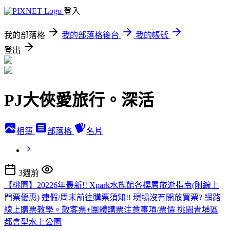
登入
我的部落格
我的部落格後台
我的帳號
登出
PJ大俠愛旅行。深活
相簿
部落格
名片
3週前
【桃園】20226年最新!! Xpark水族館各樓層旅遊指南(附線上
門票優惠) 連假/周末前往購票須知!! 現場沒有開放買票? 網路
線上購票教學。散客票+團體購票注意事項/票價 桃園青埔區
都會型水上公園