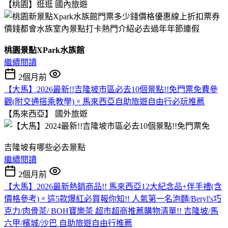
【桃園】逛逛
國內旅遊
桃園景點XPark水族館
繼續閱讀
2個月前
【大馬】2026最新!!吉隆坡市區必去10個景點!!免門票免費參
觀(附交通搭乘教學)。馬來西亞自助旅遊自由行必玩推薦
【馬來西亞】
國外旅遊
吉隆坡有哪些必去景點
繼續閱讀
2個月前
【大馬】2026最新熱銷商品!! 馬來西亞12大紀念品+伴手禮(含
價格參考)。這5款爆紅必買報你知!! 人氣第一名泡麵/Beryl's巧
克力/肉骨茶/ BOH寶樂茶 超市超商推薦購物清單!! 吉隆坡/馬
六甲/檳城/沙巴 自助旅遊自由行推薦