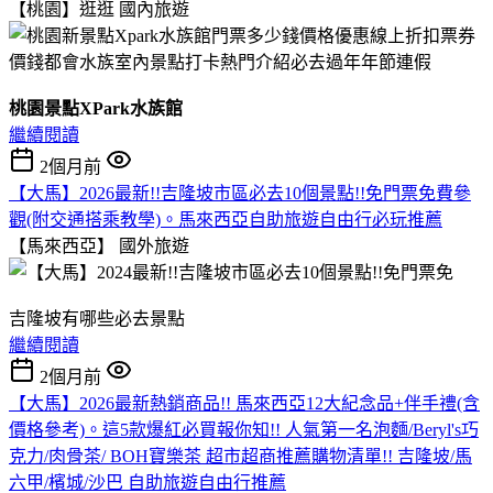
【桃園】逛逛
國內旅遊
桃園景點XPark水族館
繼續閱讀
2個月前
【大馬】2026最新!!吉隆坡市區必去10個景點!!免門票免費參
觀(附交通搭乘教學)。馬來西亞自助旅遊自由行必玩推薦
【馬來西亞】
國外旅遊
吉隆坡有哪些必去景點
繼續閱讀
2個月前
【大馬】2026最新熱銷商品!! 馬來西亞12大紀念品+伴手禮(含
價格參考)。這5款爆紅必買報你知!! 人氣第一名泡麵/Beryl's巧
克力/肉骨茶/ BOH寶樂茶 超市超商推薦購物清單!! 吉隆坡/馬
六甲/檳城/沙巴 自助旅遊自由行推薦