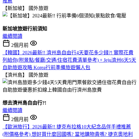
推薦
【新加坡】
國外旅遊
新加坡旅遊行前須知
繼續閱讀
2個月前
【韓國】2026最新!! 濟州島自由行4天要花多少錢?! 實際花費
列給你(附景點/餐廳/交通/住宿花費清單參考)。Jeju濟州6天5天
自助旅遊攻略 Korea行前準備旅遊懶人包
【濟州島】
國外旅遊
想去濟州島自由行?!
繼續閱讀
2個月前
【歐洲旅行】2026最新!! 捷克布拉格10大紀念品伴手禮推薦
(附價格參考) 想好買什麼回國嗎? 當地購物貴嗎? 捷克奧地利