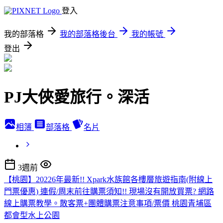
登入
我的部落格
我的部落格後台
我的帳號
登出
PJ大俠愛旅行。深活
相簿
部落格
名片
3週前
【桃園】20226年最新!! Xpark水族館各樓層旅遊指南(附線上
門票優惠) 連假/周末前往購票須知!! 現場沒有開放買票? 網路
線上購票教學。散客票+團體購票注意事項/票價 桃園青埔區
都會型水上公園