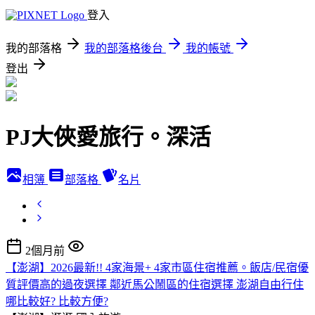
登入
我的部落格
我的部落格後台
我的帳號
登出
PJ大俠愛旅行。深活
相簿
部落格
名片
2個月前
【澎湖】2026最新!! 4家海景+ 4家市區住宿推薦。飯店/民宿優
質評價高的過夜選擇 鄰近馬公鬧區的住宿選擇 澎湖自由行住
哪比較好? 比較方便?