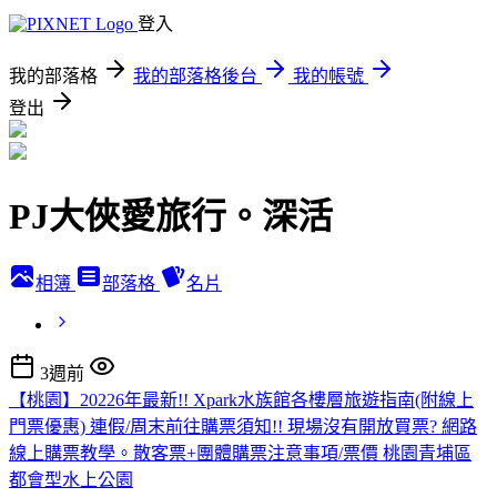
登入
我的部落格
我的部落格後台
我的帳號
登出
PJ大俠愛旅行。深活
相簿
部落格
名片
3週前
【桃園】20226年最新!! Xpark水族館各樓層旅遊指南(附線上
門票優惠) 連假/周末前往購票須知!! 現場沒有開放買票? 網路
線上購票教學。散客票+團體購票注意事項/票價 桃園青埔區
都會型水上公園