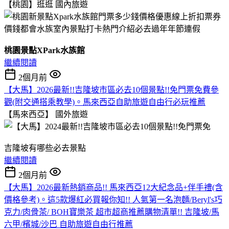
【桃園】逛逛
國內旅遊
桃園景點XPark水族館
繼續閱讀
2個月前
【大馬】2026最新!!吉隆坡市區必去10個景點!!免門票免費參
觀(附交通搭乘教學)。馬來西亞自助旅遊自由行必玩推薦
【馬來西亞】
國外旅遊
吉隆坡有哪些必去景點
繼續閱讀
2個月前
【大馬】2026最新熱銷商品!! 馬來西亞12大紀念品+伴手禮(含
價格參考)。這5款爆紅必買報你知!! 人氣第一名泡麵/Beryl's巧
克力/肉骨茶/ BOH寶樂茶 超市超商推薦購物清單!! 吉隆坡/馬
六甲/檳城/沙巴 自助旅遊自由行推薦