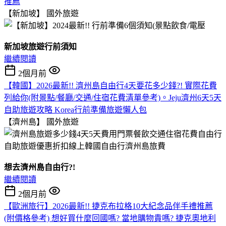
推薦
【新加坡】
國外旅遊
新加坡旅遊行前須知
繼續閱讀
2個月前
【韓國】2026最新!! 濟州島自由行4天要花多少錢?! 實際花費
列給你(附景點/餐廳/交通/住宿花費清單參考)。Jeju濟州6天5天
自助旅遊攻略 Korea行前準備旅遊懶人包
【濟州島】
國外旅遊
想去濟州島自由行?!
繼續閱讀
2個月前
【歐洲旅行】2026最新!! 捷克布拉格10大紀念品伴手禮推薦
(附價格參考) 想好買什麼回國嗎? 當地購物貴嗎? 捷克奧地利