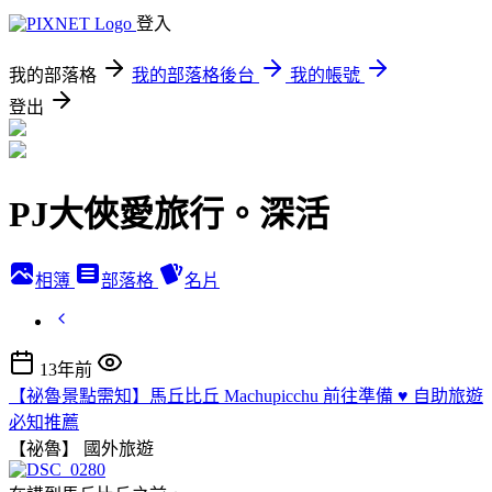
登入
我的部落格
我的部落格後台
我的帳號
登出
PJ大俠愛旅行。深活
相簿
部落格
名片
13年前
【祕魯景點需知】馬丘比丘 Machupicchu 前往準備 ♥ 自助旅遊
必知推薦
【祕魯】
國外旅遊