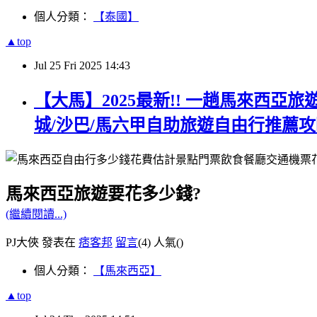
個人分類：
【泰國】
▲top
Jul
25
Fri
2025
14:43
【大馬】2025最新!! 一趟馬來西亞旅
城/沙巴/馬六甲自助旅遊自由行推薦攻
馬來西亞旅遊要花多少錢?
(繼續閱讀...)
PJ大俠 發表在
痞客邦
留言
(4)
人氣(
)
個人分類：
【馬來西亞】
▲top