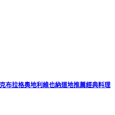
考 捷克布拉格奧地利維也納道地推薦經典料理