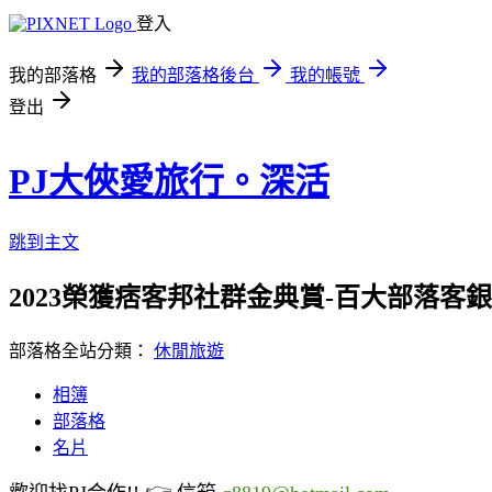
登入
我的部落格
我的部落格後台
我的帳號
登出
PJ大俠愛旅行。深活
跳到主文
2023榮獲痞客邦社群金典賞-百大部落客銀獎/
部落格全站分類：
休閒旅遊
相簿
部落格
名片
👉