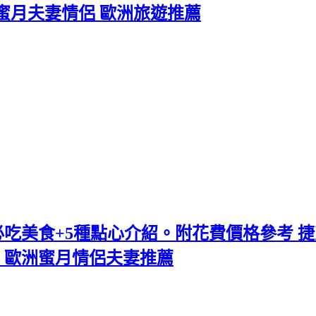
利捷克蜜月夫妻情侶 歐洲旅遊推薦
10大必吃美食+5種點心介紹。附花費價格參
a推薦 歐洲蜜月情侶夫妻推薦