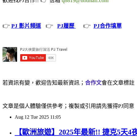
歡迎找PJ合作!!
信箱
q8819@hotmail.com
👉
👉
👉
PJ 影片頻道
PJ履歷
PJ合作填單
若資訊有變，歡迎告知最新資訊；
合作文
會在文章標註
文章是個人體驗僅供參考；複製或引用請先獲得PJ同意
Aug
12
Tue
2025
11:05
【歐洲旅遊】2025年最新!! 捷克5