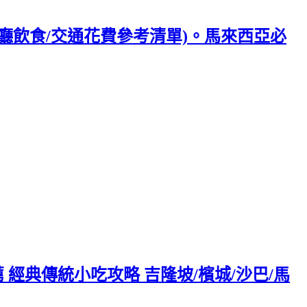
/餐廳飲食/交通花費參考清單)。馬來西亞必
 經典傳統小吃攻略 吉隆坡/檳城/沙巴/馬