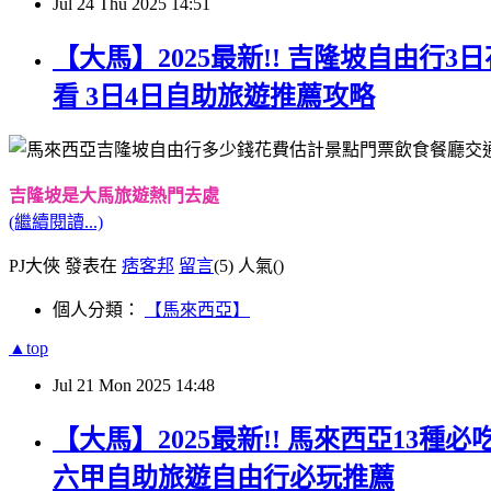
Jul
24
Thu
2025
14:51
【大馬】2025最新!! 吉隆坡自由行
看 3日4日自助旅遊推薦攻略
吉隆坡是大馬旅遊熱門去處
(繼續閱讀...)
PJ大俠 發表在
痞客邦
留言
(5)
人氣(
)
個人分類：
【馬來西亞】
▲top
Jul
21
Mon
2025
14:48
【大馬】2025最新!! 馬來西亞13
六甲自助旅遊自由行必玩推薦