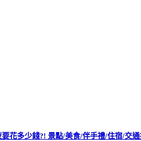
天4夜要花多少錢?! 景點/美食/伴手禮/住宿