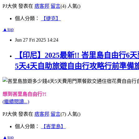
PJ大俠 發表在
痞客邦
留言
(4)
人氣(
)
個人分類：
【捷克】
▲top
Jun
27
Fri
2025
14:24
【印尼】2025最新!! 峇里島自由行6
5天4天自助旅遊自由行攻略行前準備
想到峇里島自由行?!
(繼續閱讀...)
PJ大俠 發表在
痞客邦
留言
(7)
人氣(
)
個人分類：
【峇里島】
▲top