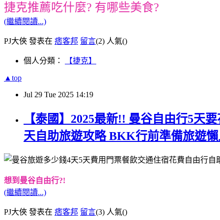
捷克推薦吃什麼? 有哪些美食?
(繼續閱讀...)
PJ大俠 發表在
痞客邦
留言
(2)
人氣(
)
個人分類：
【捷克】
▲top
Jul
29
Tue
2025
14:19
【泰國】2025最新!! 曼谷自由行5天要
天自助旅遊攻略 BKK行前準備旅遊懶
想到曼谷自由行?!
(繼續閱讀...)
PJ大俠 發表在
痞客邦
留言
(3)
人氣(
)