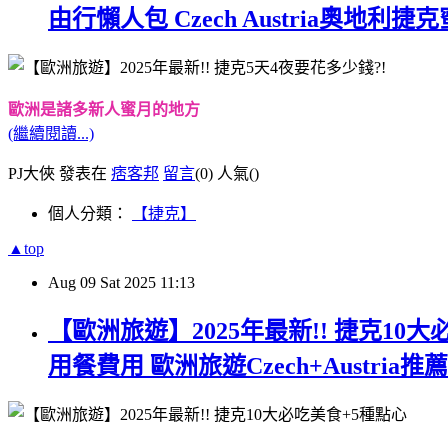
由行懶人包 Czech Austria奧地
歐洲
是諸多新人蜜月的地方
(繼續閱讀...)
PJ大俠 發表在
痞客邦
留言
(0)
人氣(
)
個人分類：
【捷克】
▲top
Aug
09
Sat
2025
11:13
【歐洲旅遊】2025年最新!! 捷克
用餐費用 歐洲旅遊Czech+Austri