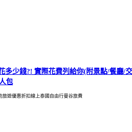
花多少錢?! 實際花費列給你(附景點/餐廳/交通
人包