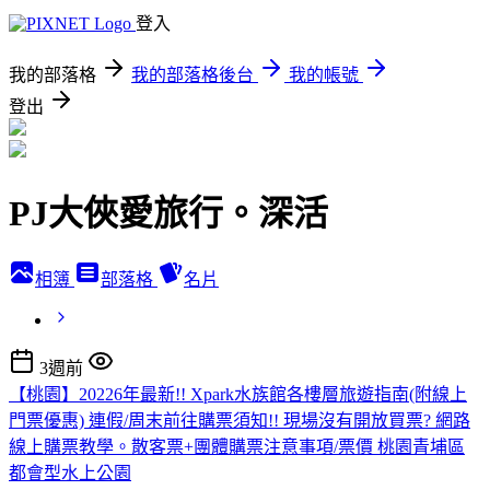
登入
我的部落格
我的部落格後台
我的帳號
登出
PJ大俠愛旅行。深活
相簿
部落格
名片
3週前
【桃園】20226年最新!! Xpark水族館各樓層旅遊指南(附線上
門票優惠) 連假/周末前往購票須知!! 現場沒有開放買票? 網路
線上購票教學。散客票+團體購票注意事項/票價 桃園青埔區
都會型水上公園