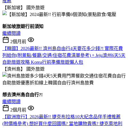
推薦
【新加坡】
國外旅遊
新加坡旅遊行前須知
繼續閱讀
2個月前
【韓國】2026最新!! 濟州島自由行4天要花多少錢?! 實際花費
列給你(附景點/餐廳/交通/住宿花費清單參考)。Jeju濟州6天5天
自助旅遊攻略 Korea行前準備旅遊懶人包
【濟州島】
國外旅遊
想去濟州島自由行?!
繼續閱讀
2個月前
【歐洲旅行】2026最新!! 捷克布拉格10大紀念品伴手禮推薦
(附價格參考) 想好買什麼回國嗎? 當地購物貴嗎? 捷克奧地利