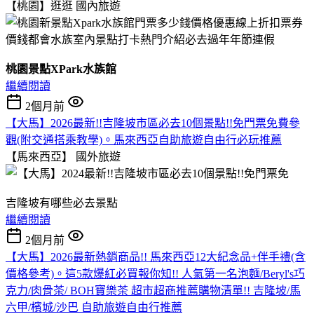
【桃園】逛逛
國內旅遊
桃園景點XPark水族館
繼續閱讀
2個月前
【大馬】2026最新!!吉隆坡市區必去10個景點!!免門票免費參
觀(附交通搭乘教學)。馬來西亞自助旅遊自由行必玩推薦
【馬來西亞】
國外旅遊
吉隆坡有哪些必去景點
繼續閱讀
2個月前
【大馬】2026最新熱銷商品!! 馬來西亞12大紀念品+伴手禮(含
價格參考)。這5款爆紅必買報你知!! 人氣第一名泡麵/Beryl's巧
克力/肉骨茶/ BOH寶樂茶 超市超商推薦購物清單!! 吉隆坡/馬
六甲/檳城/沙巴 自助旅遊自由行推薦