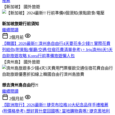
推薦
【新加坡】
國外旅遊
新加坡旅遊行前須知
繼續閱讀
2個月前
【韓國】2026最新!! 濟州島自由行4天要花多少錢?! 實際花費
列給你(附景點/餐廳/交通/住宿花費清單參考)。Jeju濟州6天5天
自助旅遊攻略 Korea行前準備旅遊懶人包
【濟州島】
國外旅遊
想去濟州島自由行?!
繼續閱讀
2個月前
【歐洲旅行】2026最新!! 捷克布拉格10大紀念品伴手禮推薦
(附價格參考) 想好買什麼回國嗎? 當地購物貴嗎? 捷克奧地利