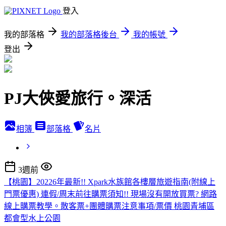
登入
我的部落格
我的部落格後台
我的帳號
登出
PJ大俠愛旅行。深活
相簿
部落格
名片
3週前
【桃園】20226年最新!! Xpark水族館各樓層旅遊指南(附線上
門票優惠) 連假/周末前往購票須知!! 現場沒有開放買票? 網路
線上購票教學。散客票+團體購票注意事項/票價 桃園青埔區
都會型水上公園