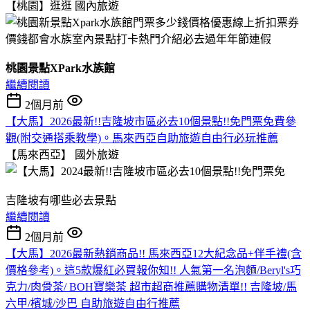
【桃園】逛逛
國內旅遊
桃園景點XPark水族館
繼續閱讀
2個月前
【大馬】2026最新!!吉隆坡市區必去10個景點!!免門票免費參
觀(附交通搭乘教學)。馬來西亞自助旅遊自由行必玩推薦
【馬來西亞】
國外旅遊
吉隆坡有哪些必去景點
繼續閱讀
2個月前
【大馬】2026最新熱銷商品!! 馬來西亞12大紀念品+伴手禮(含
價格參考)。這5款爆紅必買報你知!! 人氣第一名泡麵/Beryl's巧
克力/肉骨茶/ BOH寶樂茶 超市超商推薦購物清單!! 吉隆坡/馬
六甲/檳城/沙巴 自助旅遊自由行推薦