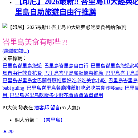
【印尼】2026最新!! 峇里島10大經
里島自助旅遊自由行推薦
峇里島美食有哪些?!
(繼續閱讀...)
文章標籤：
巴里島峇里島旅遊
巴里島峇里島自由行
巴里島峇里島旅遊必
島自由行飲食花費
巴里島峇里島餐廳優惠推薦
巴里島峇里島
巴里島峇里島金巴蘭餐廳推薦好吃必吃美食小吃
巴里島峇里
babi guling
巴里島峇里島餐廳推薦好吃必吃美食沙嗲sate
巴里島
用
巴里島峇里島吃飯多少錢花費旅費清單費用
PJ大俠 發表在
痞客邦
留言
(5)
人氣(
)
個人分類：
【峇里島】
▲top