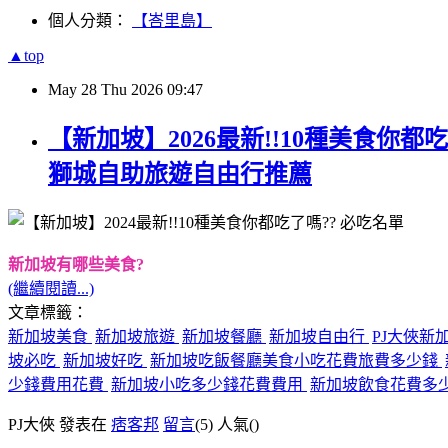
個人分類：
【峇里島】
▲top
May
28
Thu
2026
09:47
【新加坡】2026最新!!10種美食你都吃
獅城自助旅遊自由行推薦
新加坡有哪些美食?
(繼續閱讀...)
文章標籤：
新加坡美食
新加坡旅遊
新加坡餐廳
新加坡自由行
PJ大俠新
坡必吃
新加坡好吃
新加坡吃飯餐廳美食小吃花費旅費多少錢
少錢費用花費
新加坡小吃多少錢花費費用
新加坡飲食花費多
PJ大俠 發表在
痞客邦
留言
(5)
人氣(
)