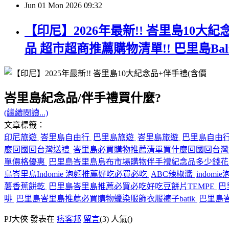
Jun
01
Mon
2026
09:32
【印尼】2026年最新!! 峇里島10大
品 超市超商推薦購物清單!! 巴里島B
峇里島紀念品/伴手禮買什麼?
(繼續閱讀...)
文章標籤：
印尼旅遊
峇里島自由行
巴里島旅遊
峇里島旅遊
巴里島自由
麼回國回台灣送禮
峇里島必買購物推薦清單買什麼回國回台
單價格優惠
巴里島峇里島烏布市場購物伴手禮紀念品多少錢
島峇里島Indomie 泡麵推薦好吃必買必吃
ABC辣椒醬
indomi
薯香蕉餅乾
巴里島峇里島推薦必買必吃好吃豆餅片TEMPE
巴
啡
巴里島峇里島推薦必買購物蠟染服飾衣服褲子batik
巴里島
PJ大俠 發表在
痞客邦
留言
(3)
人氣(
)