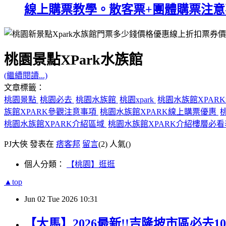
線上購票教學。散客票+團體購票注意
桃園景點XPark水族館
(繼續閱讀...)
文章標籤：
桃園景點
桃園必去
桃園水族館
桃園xpark
桃園水族館XPA
族館XPARK參觀注意事項
桃園水族館XPARK線上購票優惠
桃園水族館XPARK介紹區域
桃園水族館XPARK介紹樓層必
PJ大俠 發表在
痞客邦
留言
(2)
人氣(
)
個人分類：
【桃園】逛逛
▲top
Jun
02
Tue
2026
10:31
【大馬】2026最新!!吉隆坡市區必