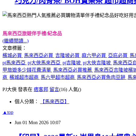
巧克力/肉骨茶/ BOH寶樂茶 超市超
馬來西亞旅遊伴手禮/紀念品
(繼續閱讀...)
文章標籤：
檳城必買
馬來西亞必買
吉隆坡必買
麻六甲必買
亞庇必買
馬
pj馬來西亞
pj大俠馬來西亞
pj吉隆坡
pj大俠吉隆坡
馬來西亞
甲旅遊多少錢花費清單
馬來西亞必買推薦
馬來西亞吉隆坡檳城Be
商
檳城超市超商
馬六甲超市超商
馬來西亞必買魚肉豆餅
馬來
PJ大俠 發表在
痞客邦
留言
(16)
人氣(
)
個人分類：
【馬來西亞】
▲top
Jun
01
Mon
2026
10:07