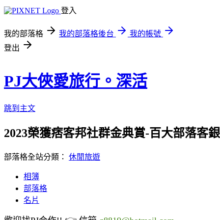
登入
我的部落格
我的部落格後台
我的帳號
登出
PJ大俠愛旅行。深活
跳到主文
2023榮獲痞客邦社群金典賞-百大部落客銀獎/
部落格全站分類：
休閒旅遊
相簿
部落格
名片
👉