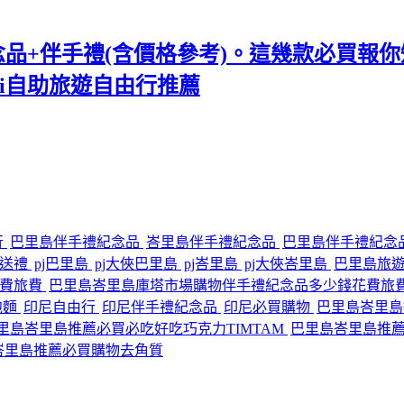
紀念品+伴手禮(含價格參考)。這幾款必買報你知
ali自助旅遊自由行推薦
行
巴里島伴手禮紀念品
峇里島伴手禮紀念品
巴里島伴手禮紀念
灣送禮
pj巴里島
pj大俠巴里島
pj峇里島
pj大俠峇里島
巴里島旅
花費旅費
巴里島峇里島庫塔市場購物伴手禮紀念品多少錢花費旅
e泡麵
印尼自由行
印尼伴手禮紀念品
印尼必買購物
巴里島峇里島
里島峇里島推薦必買必吃好吃巧克力TIMTAM
巴里島峇里島推
峇里島推薦必買購物去角質