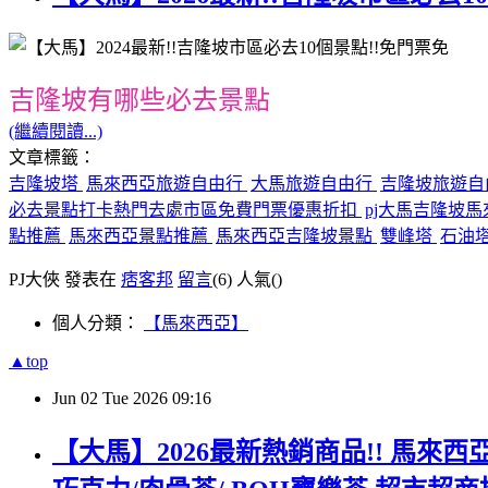
吉隆坡有哪些必去景點
(繼續閱讀...)
文章標籤：
吉隆坡塔
馬來西亞旅遊自由行
大馬旅遊自由行
吉隆坡旅遊自
必去景點打卡熱門去處市區免費門票優惠折扣
pj大馬吉隆坡
點推薦
馬來西亞景點推薦
馬來西亞吉隆坡景點
雙峰塔
石油
PJ大俠 發表在
痞客邦
留言
(6)
人氣(
)
個人分類：
【馬來西亞】
▲top
Jun
02
Tue
2026
09:16
【大馬】2026最新熱銷商品!! 馬來西亞