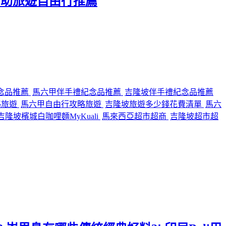
 自助旅遊自由行推薦
念品推薦
馬六甲伴手禮紀念品推薦
吉隆坡伴手禮紀念品推薦
略旅遊
馬六甲自由行攻略旅遊
吉隆坡旅遊多少錢花費清單
馬六
隆坡檳城白咖哩麵MyKuali
馬來西亞超市超商
吉隆坡超市超