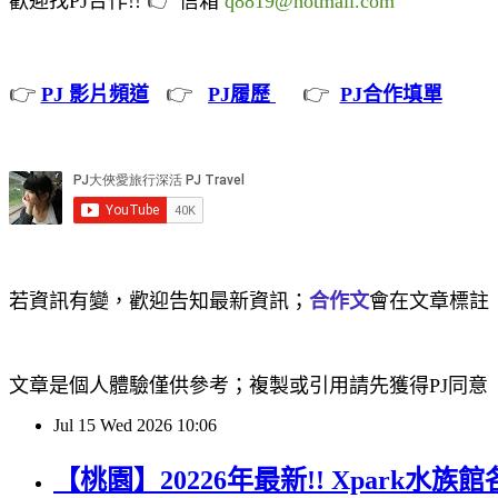
歡迎找PJ合作!!
信箱
q8819@hotmail.com
👉
👉
👉
PJ 影片頻道
PJ履歷
PJ合作填單
若資訊有變，歡迎告知最新資訊；
合作文
會在文章標註
文章是個人體驗僅供參考；複製或引用請先獲得PJ同意
Jul
15
Wed
2026
10:06
【桃園】20226年最新!! Xpark