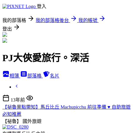
登入
我的部落格
我的部落格後台
我的帳號
登出
PJ大俠愛旅行。深活
相簿
部落格
名片
13年前
【祕魯景點需知】馬丘比丘 Machupicchu 前往準備 ♥ 自助旅遊
必知推薦
【祕魯】
國外旅遊