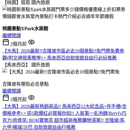
【桃園】逛逛
國內旅遊
桃園景點XPark水族館
繼續閱讀
2個月前
【大馬】2026最新!!吉隆坡市區必去10個景點!!免門票免費參
觀(附交通搭乘教學)。馬來西亞自助旅遊自由行必玩推薦
【馬來西亞】
國外旅遊
吉隆坡有哪些必去景點
繼續閱讀
2個月前
【大馬】2026最新熱銷商品!! 馬來西亞12大紀念品+伴手禮(含
價格參考)。這5款爆紅必買報你知!! 人氣第一名泡麵/Beryl's巧
克力/肉骨茶/ BOH寶樂茶 超市超商推薦購物清單!! 吉隆坡/馬
六甲/檳城/沙巴 自助旅遊自由行推薦