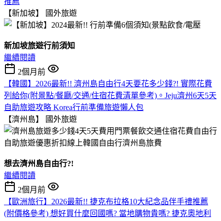
推薦
【新加坡】
國外旅遊
新加坡旅遊行前須知
繼續閱讀
2個月前
【韓國】2026最新!! 濟州島自由行4天要花多少錢?! 實際花費
列給你(附景點/餐廳/交通/住宿花費清單參考)。Jeju濟州6天5天
自助旅遊攻略 Korea行前準備旅遊懶人包
【濟州島】
國外旅遊
想去濟州島自由行?!
繼續閱讀
2個月前
【歐洲旅行】2026最新!! 捷克布拉格10大紀念品伴手禮推薦
(附價格參考) 想好買什麼回國嗎? 當地購物貴嗎? 捷克奧地利