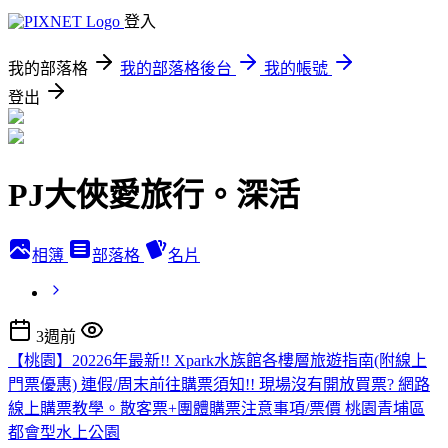
登入
我的部落格
我的部落格後台
我的帳號
登出
PJ大俠愛旅行。深活
相簿
部落格
名片
3週前
【桃園】20226年最新!! Xpark水族館各樓層旅遊指南(附線上
門票優惠) 連假/周末前往購票須知!! 現場沒有開放買票? 網路
線上購票教學。散客票+團體購票注意事項/票價 桃園青埔區
都會型水上公園