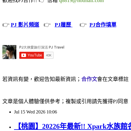
歡迎找PJ合作!!
信箱
q8819@hotmail.com
👉
👉
👉
PJ 影片頻道
PJ履歷
PJ合作填單
若資訊有變，歡迎告知最新資訊；
合作文
會在文章標註
文章是個人體驗僅供參考；複製或引用請先獲得PJ同意
Jul
15
Wed
2026
10:06
【桃園】20226年最新!! Xpark