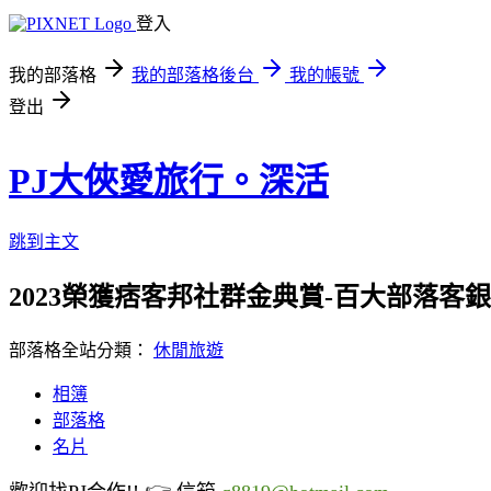
登入
我的部落格
我的部落格後台
我的帳號
登出
PJ大俠愛旅行。深活
跳到主文
2023榮獲痞客邦社群金典賞-百大部落客銀獎/
部落格全站分類：
休閒旅遊
相簿
部落格
名片
👉