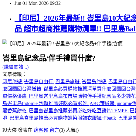
Jun
01
Mon
2026
09:32
【印尼】2026年最新!! 峇里島10大
品 超市超商推薦購物清單!! 巴里島B
峇里島紀念品/伴手禮買什麼?
(繼續閱讀...)
文章標籤：
印尼旅遊
峇里島自由行
巴里島旅遊
峇里島旅遊
巴里島自由
麼回國回台灣送禮
峇里島必買購物推薦清單買什麼回國回台
單價格優惠
巴里島峇里島烏布市場購物伴手禮紀念品多少錢
島峇里島Indomie 泡麵推薦好吃必買必吃
ABC辣椒醬
indomi
薯香蕉餅乾
巴里島峇里島推薦必買必吃好吃豆餅片TEMPE
巴
啡
巴里島峇里島推薦必買購物蠟染服飾衣服褲子batik
巴里島
PJ大俠 發表在
痞客邦
留言
(3)
人氣(
)