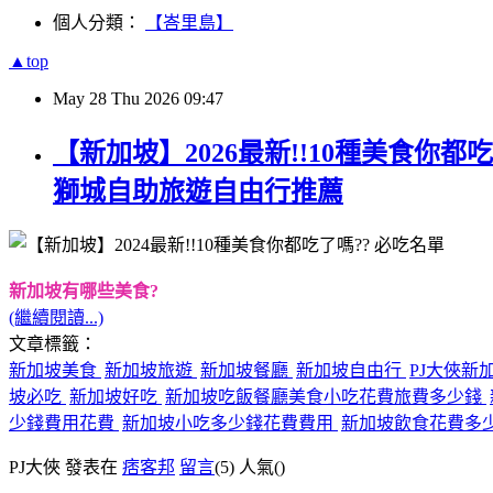
個人分類：
【峇里島】
▲top
May
28
Thu
2026
09:47
【新加坡】2026最新!!10種美食你都吃
獅城自助旅遊自由行推薦
新加坡有哪些美食?
(繼續閱讀...)
文章標籤：
新加坡美食
新加坡旅遊
新加坡餐廳
新加坡自由行
PJ大俠新
坡必吃
新加坡好吃
新加坡吃飯餐廳美食小吃花費旅費多少錢
少錢費用花費
新加坡小吃多少錢花費費用
新加坡飲食花費多
PJ大俠 發表在
痞客邦
留言
(5)
人氣(
)