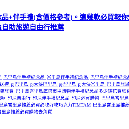
紀念品+伴手禮(含價格參考)。這幾款必買報你知
ali自助旅遊自由行推薦
行
巴里島伴手禮紀念品
峇里島伴手禮紀念品
巴里島伴手禮紀念
灣送禮
pj巴里島
pj大俠巴里島
pj峇里島
pj大俠峇里島
巴里島旅
花費旅費
巴里島峇里島庫塔市場購物伴手禮紀念品多少錢花費旅
e泡麵
印尼自由行
印尼伴手禮紀念品
印尼必買購物
巴里島峇里島
里島峇里島推薦必買必吃好吃巧克力TIMTAM
巴里島峇里島推
峇里島推薦必買購物去角質