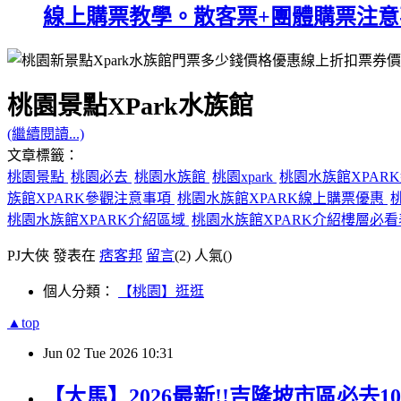
線上購票教學。散客票+團體購票注意
桃園景點XPark水族館
(繼續閱讀...)
文章標籤：
桃園景點
桃園必去
桃園水族館
桃園xpark
桃園水族館XPA
族館XPARK參觀注意事項
桃園水族館XPARK線上購票優惠
桃園水族館XPARK介紹區域
桃園水族館XPARK介紹樓層必
PJ大俠 發表在
痞客邦
留言
(2)
人氣(
)
個人分類：
【桃園】逛逛
▲top
Jun
02
Tue
2026
10:31
【大馬】2026最新!!吉隆坡市區必