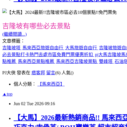
吉隆坡有哪些必去景點
(繼續閱讀...)
文章標籤：
吉隆坡塔
馬來西亞旅遊自由行
大馬旅遊自由行
吉隆坡旅遊自
必去景點打卡熱門去處市區免費門票優惠折扣
pj大馬吉隆坡
點推薦
馬來西亞景點推薦
馬來西亞吉隆坡景點
雙峰塔
石油
PJ大俠 發表在
痞客邦
留言
(6)
人氣(
)
個人分類：
【馬來西亞】
▲top
Jun
02
Tue
2026
09:16
【大馬】2026最新熱銷商品!! 馬來西亞