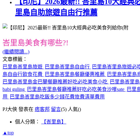
【印尼】2026最新!! 峇里島10大經
里島自助旅遊自由行推薦
峇里島美食有哪些?!
(繼續閱讀...)
文章標籤：
巴里島峇里島旅遊
巴里島峇里島自由行
巴里島峇里島旅遊必
島自由行飲食花費
巴里島峇里島餐廳優惠推薦
巴里島峇里島
巴里島峇里島金巴蘭餐廳推薦好吃必吃美食小吃
巴里島峇里
babi guling
巴里島峇里島餐廳推薦好吃必吃美食沙嗲sate
巴里島
用
巴里島峇里島吃飯多少錢花費旅費清單費用
PJ大俠 發表在
痞客邦
留言
(5)
人氣(
)
個人分類：
【峇里島】
▲top