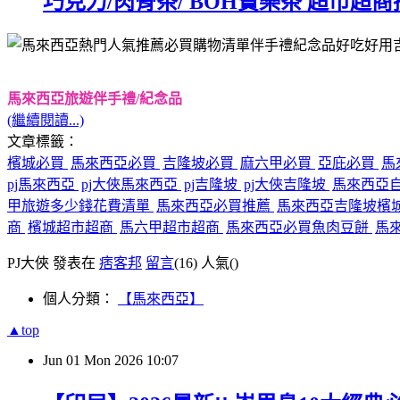
巧克力/肉骨茶/ BOH寶樂茶 超市超
馬來西亞旅遊伴手禮/紀念品
(繼續閱讀...)
文章標籤：
檳城必買
馬來西亞必買
吉隆坡必買
麻六甲必買
亞庇必買
馬
pj馬來西亞
pj大俠馬來西亞
pj吉隆坡
pj大俠吉隆坡
馬來西亞
甲旅遊多少錢花費清單
馬來西亞必買推薦
馬來西亞吉隆坡檳城Be
商
檳城超市超商
馬六甲超市超商
馬來西亞必買魚肉豆餅
馬來
PJ大俠 發表在
痞客邦
留言
(16)
人氣(
)
個人分類：
【馬來西亞】
▲top
Jun
01
Mon
2026
10:07