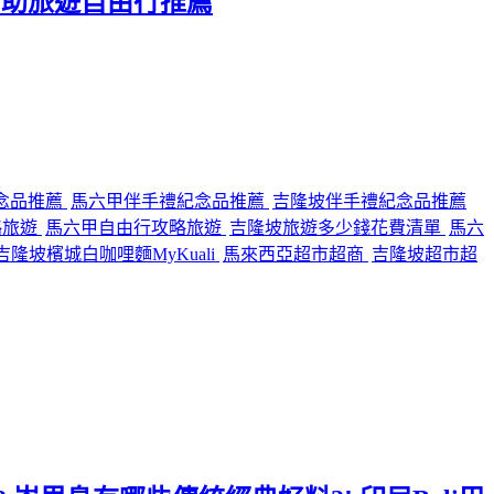
 自助旅遊自由行推薦
念品推薦
馬六甲伴手禮紀念品推薦
吉隆坡伴手禮紀念品推薦
略旅遊
馬六甲自由行攻略旅遊
吉隆坡旅遊多少錢花費清單
馬六
隆坡檳城白咖哩麵MyKuali
馬來西亞超市超商
吉隆坡超市超