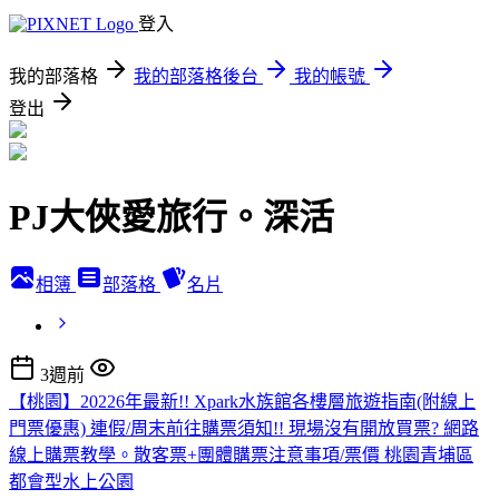
登入
我的部落格
我的部落格後台
我的帳號
登出
PJ大俠愛旅行。深活
相簿
部落格
名片
3週前
【桃園】20226年最新!! Xpark水族館各樓層旅遊指南(附線上
門票優惠) 連假/周末前往購票須知!! 現場沒有開放買票? 網路
線上購票教學。散客票+團體購票注意事項/票價 桃園青埔區
都會型水上公園