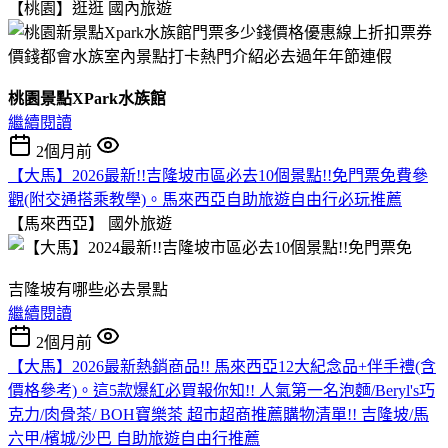
【桃園】逛逛
國內旅遊
桃園景點XPark水族館
繼續閱讀
2個月前
【大馬】2026最新!!吉隆坡市區必去10個景點!!免門票免費參
觀(附交通搭乘教學)。馬來西亞自助旅遊自由行必玩推薦
【馬來西亞】
國外旅遊
吉隆坡有哪些必去景點
繼續閱讀
2個月前
【大馬】2026最新熱銷商品!! 馬來西亞12大紀念品+伴手禮(含
價格參考)。這5款爆紅必買報你知!! 人氣第一名泡麵/Beryl's巧
克力/肉骨茶/ BOH寶樂茶 超市超商推薦購物清單!! 吉隆坡/馬
六甲/檳城/沙巴 自助旅遊自由行推薦