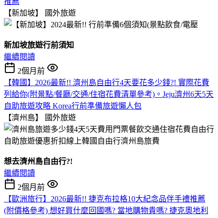
推薦
【新加坡】
國外旅遊
新加坡旅遊行前須知
繼續閱讀
2個月前
【韓國】2026最新!! 濟州島自由行4天要花多少錢?! 實際花費
列給你(附景點/餐廳/交通/住宿花費清單參考)。Jeju濟州6天5天
自助旅遊攻略 Korea行前準備旅遊懶人包
【濟州島】
國外旅遊
想去濟州島自由行?!
繼續閱讀
2個月前
【歐洲旅行】2026最新!! 捷克布拉格10大紀念品伴手禮推薦
(附價格參考) 想好買什麼回國嗎? 當地購物貴嗎? 捷克奧地利