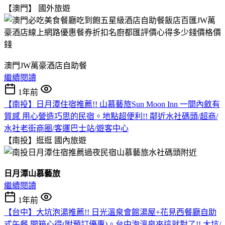
【澳門】
國外旅遊
澳門JW萬豪酒店自助餐
繼續閱讀
1年前
【南投】日月潭住宿推薦!! 山慕藝旅Sun Moon Inn 一間內斂有
質感 用心營造巧思的民宿。地點超便利!! 鄰近水社碼頭/超商/
水社老街商圈/客運巴士站/遊客中心
【南投】逛逛
國內旅遊
日月潭山慕藝旅
繼續閱讀
1年前
【台中】大坑泡湯推薦!! 日光溫泉會館湯屋+花見西餐廳自助
式午餐 開箱心得(附預訂優惠)。台中泡溫泉來這就對了!! 大坑/