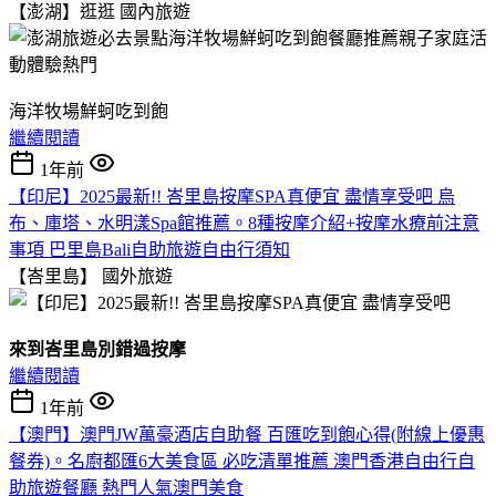
【澎湖】逛逛
國內旅遊
海洋牧場鮮蚵吃到飽
繼續閱讀
1年前
【印尼】2025最新!! 峇里島按摩SPA真便宜 盡情享受吧 烏
布、庫塔、水明漾Spa館推薦。8種按摩介紹+按摩水療前注意
事項 巴里島Bali自助旅遊自由行須知
【峇里島】
國外旅遊
來到峇里島別錯過按摩
繼續閱讀
1年前
【澳門】澳門JW萬豪酒店自助餐 百匯吃到飽心得(附線上優惠
餐券)。名廚都匯6大美食區 必吃清單推薦 澳門香港自由行自
助旅遊餐廳 熱門人氣澳門美食