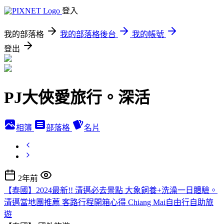
登入
我的部落格
我的部落格後台
我的帳號
登出
PJ大俠愛旅行。深活
相簿
部落格
名片
2年前
【泰國】2024最新!! 清邁必去景點 大象飼養+洗澡一日體驗。
清邁當地團推薦 客路行程開箱心得 Chiang Mai自由行自助旅
遊