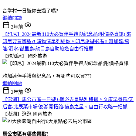
合掌村一日遊你去過了嗎?
繼續閱讀
2年前
【印尼】2024最新!!10大必買伴手禮與紀念品(附價格資訊) 來
印尼要買哪些?! 購物清單列給你。印尼旅遊必看!! 雅加達/萬
隆/泗水/峇里島/龍目島自助旅遊自由行推薦
【雅加達】
國外旅遊
雅加達伴手禮與紀念品，有哪些可以買???
繼續閱讀
2年前
【澎湖】馬公市區一日遊 6個必去景點別錯過。文康早餐街/天
后宮/北辰菜市場/澎湖開拓館/菊島之星。自由行攻略一把抓
【澎湖】逛逛
國內旅遊
馬公市區有哪些景點?