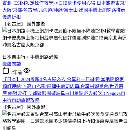
實測+ESIM設定操作教學)。DJB網卡使用心得 日本旅遊東京/
大阪/京都/名古屋/北海道/沖繩/富士山 出國手機上網網路推薦
優惠折扣
【名古屋】
國外旅遊
日本自由行，手機網路必備
繼續閱讀
2年前
【日本】2024最新!!名古屋必去 合掌村一日遊(附當地團優惠
預訂連結)。高山老街/飛驒牛壽司肉串/合掌村觀景台/世界遺
產 絕對要打卡 郊區跟團遊岐阜白川景點必去必吃!! Nagoya自
由行自助旅遊攻略
【名古屋】
國外旅遊