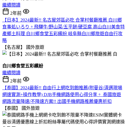
繼續閱讀
2年前
【日本】2024最新!! 名古屋郊區必吃 合掌村餐廳推薦 白川郷
食事処いろり。飛驒牛/野山菜/五平餅/硬豆腐 高山白川美食特
產鄉土料理 白川鄉食堂五彩繽紛 岐阜縣白川鄉旅遊自由行攻
略
【名古屋】
國外旅遊
白川鄉食堂五彩繽紛
繼續閱讀
2年前
【泰國】2024最新!! 自由行上網吃到飽推薦(附曼谷/清邁現場
網速實測+操作教學) DJB手機網路使用心得分享。 泰國旅遊
網路流量降速/不降速方案!! 出國手機網路推薦優惠折扣
【泰國】
國外旅遊