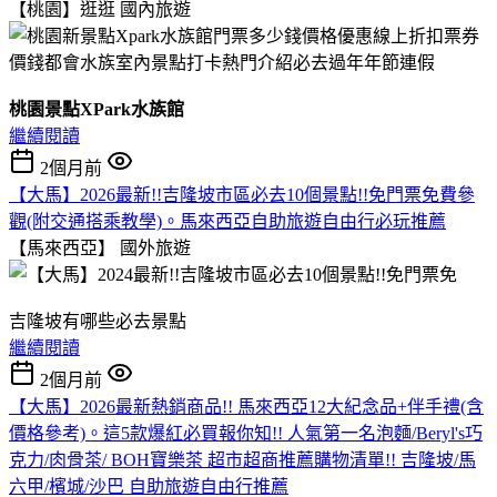
【桃園】逛逛
國內旅遊
桃園景點XPark水族館
繼續閱讀
2個月前
【大馬】2026最新!!吉隆坡市區必去10個景點!!免門票免費參
觀(附交通搭乘教學)。馬來西亞自助旅遊自由行必玩推薦
【馬來西亞】
國外旅遊
吉隆坡有哪些必去景點
繼續閱讀
2個月前
【大馬】2026最新熱銷商品!! 馬來西亞12大紀念品+伴手禮(含
價格參考)。這5款爆紅必買報你知!! 人氣第一名泡麵/Beryl's巧
克力/肉骨茶/ BOH寶樂茶 超市超商推薦購物清單!! 吉隆坡/馬
六甲/檳城/沙巴 自助旅遊自由行推薦