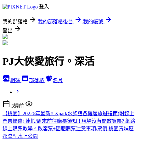
登入
我的部落格
我的部落格後台
我的帳號
登出
PJ大俠愛旅行。深活
相簿
部落格
名片
3週前
【桃園】20226年最新!! Xpark水族館各樓層旅遊指南(附線上
門票優惠) 連假/周末前往購票須知!! 現場沒有開放買票? 網路
線上購票教學。散客票+團體購票注意事項/票價 桃園青埔區
都會型水上公園