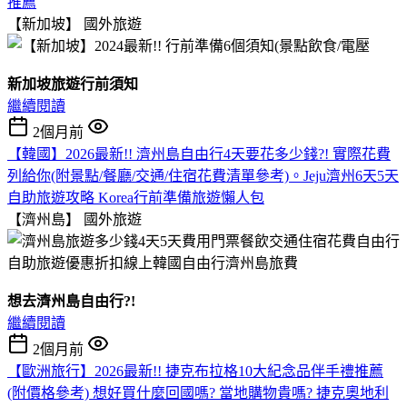
推薦
【新加坡】
國外旅遊
新加坡旅遊行前須知
繼續閱讀
2個月前
【韓國】2026最新!! 濟州島自由行4天要花多少錢?! 實際花費
列給你(附景點/餐廳/交通/住宿花費清單參考)。Jeju濟州6天5天
自助旅遊攻略 Korea行前準備旅遊懶人包
【濟州島】
國外旅遊
想去濟州島自由行?!
繼續閱讀
2個月前
【歐洲旅行】2026最新!! 捷克布拉格10大紀念品伴手禮推薦
(附價格參考) 想好買什麼回國嗎? 當地購物貴嗎? 捷克奧地利