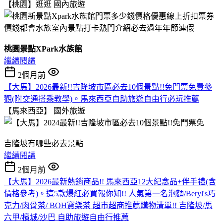
【桃園】逛逛
國內旅遊
桃園景點XPark水族館
繼續閱讀
2個月前
【大馬】2026最新!!吉隆坡市區必去10個景點!!免門票免費參
觀(附交通搭乘教學)。馬來西亞自助旅遊自由行必玩推薦
【馬來西亞】
國外旅遊
吉隆坡有哪些必去景點
繼續閱讀
2個月前
【大馬】2026最新熱銷商品!! 馬來西亞12大紀念品+伴手禮(含
價格參考)。這5款爆紅必買報你知!! 人氣第一名泡麵/Beryl's巧
克力/肉骨茶/ BOH寶樂茶 超市超商推薦購物清單!! 吉隆坡/馬
六甲/檳城/沙巴 自助旅遊自由行推薦