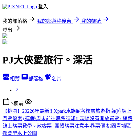
登入
我的部落格
我的部落格後台
我的帳號
登出
PJ大俠愛旅行。深活
相簿
部落格
名片
3週前
【桃園】20226年最新!! Xpark水族館各樓層旅遊指南(附線上
門票優惠) 連假/周末前往購票須知!! 現場沒有開放買票? 網路
線上購票教學。散客票+團體購票注意事項/票價 桃園青埔區
都會型水上公園