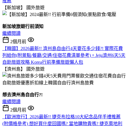
推薦
【新加坡】
國外旅遊
新加坡旅遊行前須知
繼續閱讀
2個月前
【韓國】2026最新!! 濟州島自由行4天要花多少錢?! 實際花費
列給你(附景點/餐廳/交通/住宿花費清單參考)。Jeju濟州6天5天
自助旅遊攻略 Korea行前準備旅遊懶人包
【濟州島】
國外旅遊
想去濟州島自由行?!
繼續閱讀
2個月前
【歐洲旅行】2026最新!! 捷克布拉格10大紀念品伴手禮推薦
(附價格參考) 想好買什麼回國嗎? 當地購物貴嗎? 捷克奧地利