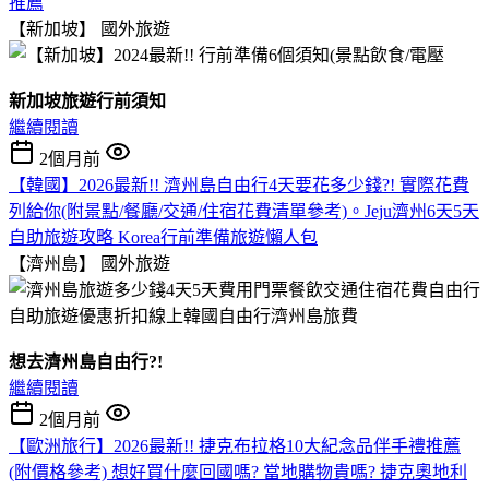
推薦
【新加坡】
國外旅遊
新加坡旅遊行前須知
繼續閱讀
2個月前
【韓國】2026最新!! 濟州島自由行4天要花多少錢?! 實際花費
列給你(附景點/餐廳/交通/住宿花費清單參考)。Jeju濟州6天5天
自助旅遊攻略 Korea行前準備旅遊懶人包
【濟州島】
國外旅遊
想去濟州島自由行?!
繼續閱讀
2個月前
【歐洲旅行】2026最新!! 捷克布拉格10大紀念品伴手禮推薦
(附價格參考) 想好買什麼回國嗎? 當地購物貴嗎? 捷克奧地利