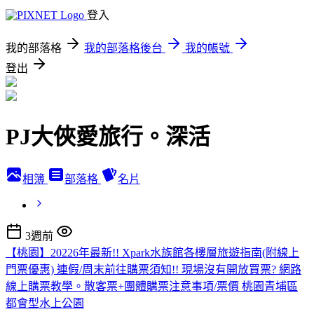
登入
我的部落格
我的部落格後台
我的帳號
登出
PJ大俠愛旅行。深活
相簿
部落格
名片
3週前
【桃園】20226年最新!! Xpark水族館各樓層旅遊指南(附線上
門票優惠) 連假/周末前往購票須知!! 現場沒有開放買票? 網路
線上購票教學。散客票+團體購票注意事項/票價 桃園青埔區
都會型水上公園