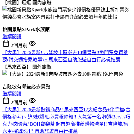
【桃園】逛逛
國內旅遊
桃園景點XPark水族館
繼續閱讀
2個月前
【大馬】2026最新!!吉隆坡市區必去10個景點!!免門票免費參
觀(附交通搭乘教學)。馬來西亞自助旅遊自由行必玩推薦
【馬來西亞】
國外旅遊
吉隆坡有哪些必去景點
繼續閱讀
2個月前
【大馬】2026最新熱銷商品!! 馬來西亞12大紀念品+伴手禮(含
價格參考)。這5款爆紅必買報你知!! 人氣第一名泡麵/Beryl's巧
克力/肉骨茶/ BOH寶樂茶 超市超商推薦購物清單!! 吉隆坡/馬
六甲/檳城/沙巴 自助旅遊自由行推薦