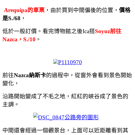
Arequipa
的車票
，由於買到中間偏後的位置，
價格
是
S./68
，
低於一般訂價。看完博物館之後Ica搭
Soyuz
前往
Nazca
，
S./10
。
前
往
Nazca納斯卡
的過程中，從窗外會看到景色開始
變化，
沿路開始變成了不毛之地，紅紅的峽谷成了景色的
主調。
中間還會經過一個觀景台，上面可以近距離看到其