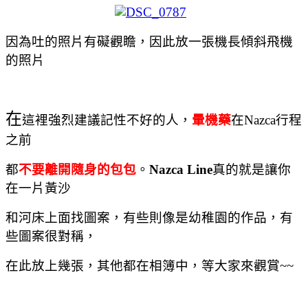
因為吐的照片有礙觀瞻，因此放一張機長傾斜飛機
的照片
在
這裡強烈建議記性不好的人，
暈機藥
在
Nazca
行程
之前
都
不要離開隨身的包包
。
Nazca Line
真的就是讓你
在一片黃沙
和河床上面找圖案，有些則像是幼稚園的作品，
有
些圖案很對稱，
在此放上幾張，其他都在相簿中，等大家來觀賞~~