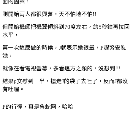
面的圖案，
剛開始兩人都很興奮，天不怕地不怕!!
但開始機師把機翼傾斜到
70
度左右，約
5
秒鐘再拉回
水平，
第一次這麼做的時候，
J
就表示她很暈，
P
趕緊安慰
她，
就像在看電視螢幕，多看遠方之類的，沒想到!!!
結果
p安慰到一半，搶走J的袋子去
吐了，反而J都沒
有吐喔。
P的行徑，真是魯蛇阿，哈哈