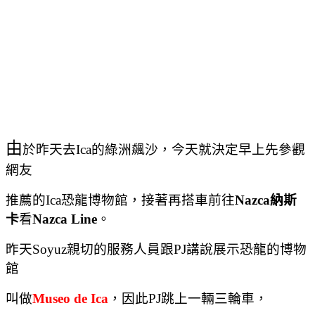
由
於昨天去Ica的綠洲飆沙，今天就決定早上先參觀
網友
推薦的Ica恐龍博物館，接著再搭車前往
Nazca納斯
卡
看
Nazca Line
。
昨天
Soyuz
親切的服務人員跟
PJ
講說展示恐龍的博物
館
叫做
Museo de Ica
，因此
PJ
跳上一輛三輪車，