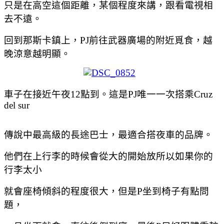
只是在高空這個距離，某個程度來講，跟看電視相
去不遠。
回到那斯卡鎮上，
PJ
前往武器廣場的附近覓食
，
越
晚涼意越明顯。
車子在接近午夜
12
點到
。這是
PJ
唯一一次搭乘
Cruz
del sur
傳說中最高級的長途巴士，最適合搭夜車的品牌。
他們在上行李的時候會從大的開始放所以如果你的
行李太小
就會座椅傾斜的程度很大，但是P坐到椅子有點問
題，