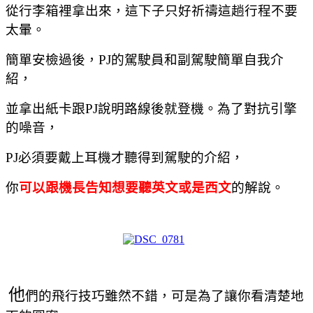
從行李箱裡拿出來，這下子只好祈禱這趟行程不要
太暈。
簡單安檢過後，
PJ
的駕駛員和副駕駛簡單自我介
紹，
並拿出紙卡跟
PJ
說明路線後就登機。為了對抗引擎
的噪音，
PJ
必須要戴上耳機才聽得到駕駛的介紹，
你
可以跟機長告知想要聽英文或是西文
的解說。
他
們的飛行技巧雖然不錯，可是為了讓你看清楚地