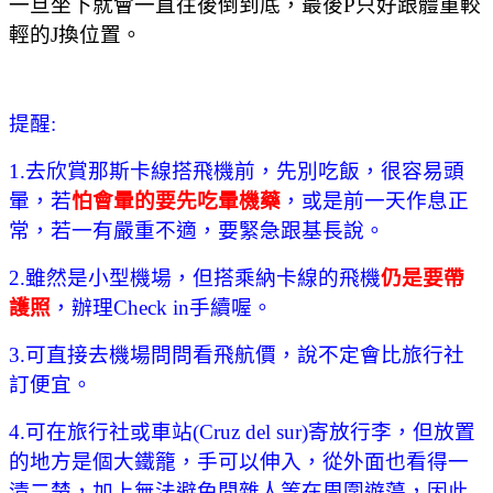
一旦坐下就會一直往後倒到底，最後
P
只好跟體重較
輕的
J
換位置
。
提醒:
1.去欣賞那斯卡線搭飛機前，先別吃飯，很容易頭
暈，若
怕會暈的要先吃暈機藥
，或是前一天作息正
常，若一有嚴重不適，要緊急跟基長說。
2.雖然是小型機場，但搭乘納卡線的飛機
仍是要帶
護照
，辦理Check in手續喔。
3.可直接去機場問問看飛航價，說不定會比旅行社
訂便宜。
4.可在旅行社或車站(Cruz del sur)寄放行李，但放置
的地方是個大鐵籠，手可以伸入，
從外面也看得一
清二楚，
加上無法避免閒雜人等在周圍遊蕩，因此