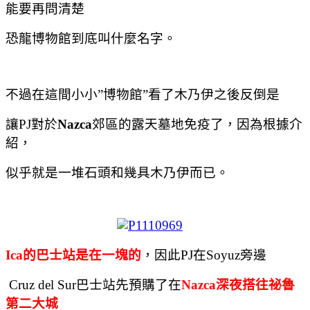
能要再問清楚
恐龍博物館到底叫什麼名字。
不過在這間小小
”
博物館
”
看了木乃伊之後反倒是
讓
PJ
對於
Nazca
郊區的露天墓地免疫了，因為根據介
紹，
似乎就是一堆石頭和幾具木乃伊而已。
I
ca
的巴士站是在一塊的
，因此
PJ
在
Soyuz
旁邊
Cruz del Sur
巴士站先預購了在
Nazca
深夜搭往祕魯
第二大城