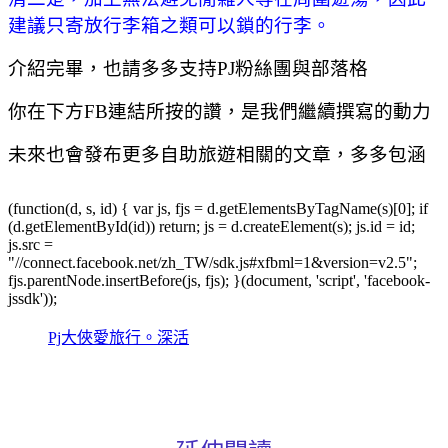
建議只寄放行李箱之類可以鎖的行李。
介紹完畢，也請多多支持PJ粉絲團與部落格
你在下方FB連結所按的讚，是我們繼續撰寫的動力
未來也會發布更多自助旅遊相關的文章，多多包涵
(function(d, s, id) { var js, fjs = d.getElementsByTagName(s)[0]; if
(d.getElementById(id)) return; js = d.createElement(s); js.id = id;
js.src =
"//connect.facebook.net/zh_TW/sdk.js#xfbml=1&version=v2.5";
fjs.parentNode.insertBefore(js, fjs); }(document, 'script', 'facebook-
jssdk'));
Pj大俠愛旅行。深活