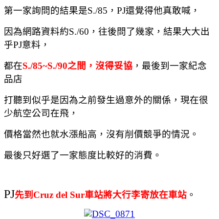
第一家詢問的結果是
S./85
，
PJ
還覺得他真敢喊，
因為網路資料約
S./60
，往後問了幾家，結果大大出
乎
PJ
意料，
都在
S./85~S./90
之間，沒得妥協
，最後到一家紀念
品店
打聽到似乎是因為之前發生過意外的關係，現在很
少航空公司在飛，
價格當然也就水漲船高，沒有削價競爭的情況。
最後只好選了一家態度比較好的消費。
PJ
先到
Cruz del Sur
車站將大行李寄放在車站
。