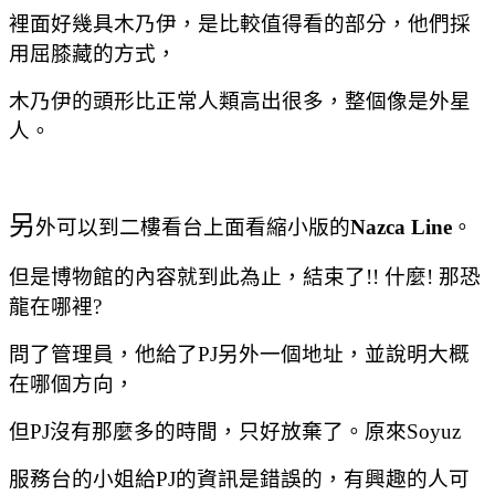
裡面好幾具木乃伊，是比較值得看的部分，他們採
用屈膝藏的方式，
木乃伊的頭形比正常人類高出很多，整個像是外星
人。
另
外可以到二樓看台上面看縮小版的
Nazca Line
。
但是博物館的內容就到此為止，結束了
!!
什麼
!
那恐
龍在哪裡
?
問了管理員，他給了
PJ
另外一個地址，並說明大概
在哪個方向，
但
PJ
沒有那麼多的時間，只好放棄了。原來
Soyuz
服務台的小姐給
PJ
的資訊是錯誤的，有興趣的人可