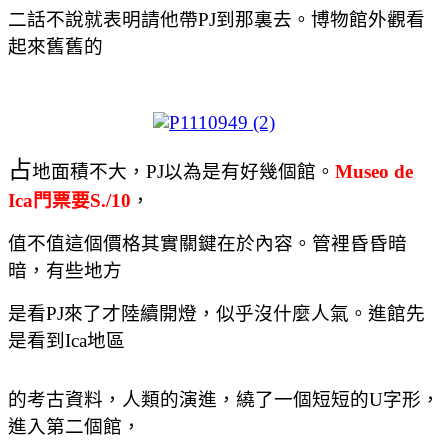
二話不說就表明請他帶
PJ
到那裏去。博物館外觀看
起來舊舊的
占
地面積不大，
PJ
以為是有好幾個館。
Museo de
Ica
門票要
S./10
，
值不值這個價格其實關鍵在於內容。管裡昏昏暗
暗，有些地方
是看
PJ
來了才陸續開燈，似乎沒什麼人氣。進館先
是看到
Ica
地區
的考古資料，人類的演進，繞了一個短短的
U
字形，
進入第二個館，