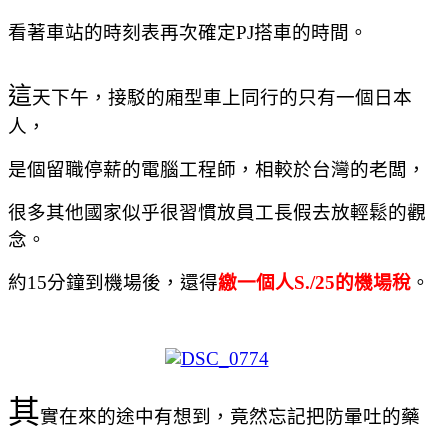
看著車站的時刻表再次確定PJ搭車的時間。
這
天下午，接駁的廂型車上同行的只有一個日本
人，
是個留職停薪的電腦工程師，相較於台灣的老闆，
很多其他國家似乎很習慣放員工長假去放輕鬆的觀
念。
約
15
分鐘到機場後，還得
繳一個人
S./25
的機場稅
。
其
實在來的途中有想到，竟然忘記把防暈吐的藥