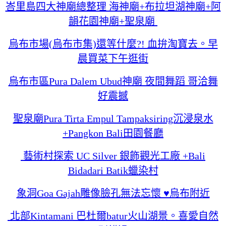
峇里島四大神廟總整理 海神廟+布拉坦湖神廟+阿
韻花園神廟+聖泉廟
烏布市場(烏布市集)還等什麼?! 血拚淘寶去。早
晨買菜下午逛街
烏布市區Pura Dalem Ubud神廟 夜間舞蹈 哥洽舞
好震撼
聖泉廟Pura Tirta Empul Tampaksiring沉浸泉水
+Pangkon Bali田園餐廳
藝術村探索 UC Silver 銀飾觀光工廠 +Bali
Bidadari Batik蠟染村
象洞Goa Gajah雕像臉孔無法忘懷 ♥烏布附近
北部Kintamani 巴杜爾batur火山湖景。喜愛自然