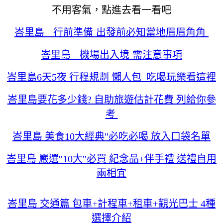
不用客氣，點進去看一看吧
峇里島 行前準備 出發前必知當地眉眉角角
峇里島 機場出入境 需注意事項
峇里島6天5夜 行程規劃 懶人包 吃喝玩樂看這裡
峇里島要花多少錢? 自助旅遊估計花費 列給你參
考
峇里島 美食10大經典''必吃必喝 放入口袋名單
峇里島 嚴選''10大''必買 紀念品+伴手禮 送禮自用
兩相宜
峇里島 交通篇 包車+計程車+租車+觀光巴士 4種
選擇介紹