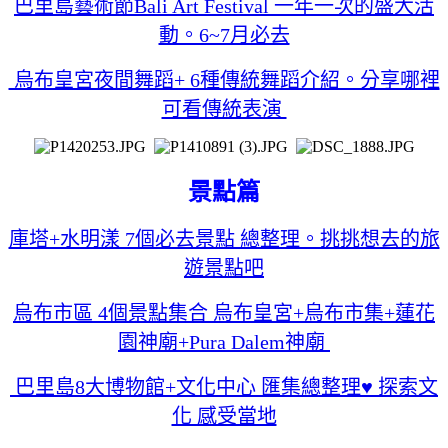
巴里島藝術節Bali Art Festival 一年一次的盛大活
動。6~7月必去
烏布皇宮夜間舞蹈+ 6種傳統舞蹈介紹。分享哪裡
可看傳統表演
景點篇
庫塔+水明漾 7個必去景點 總整理。挑挑想去的旅
遊景點吧
烏布市區 4個景點集合 烏布皇宮+烏布市集+蓮花
園神廟+Pura Dalem神廟
巴里島8大博物館+文化中心 匯集總整理♥ 探索文
化 感受當地