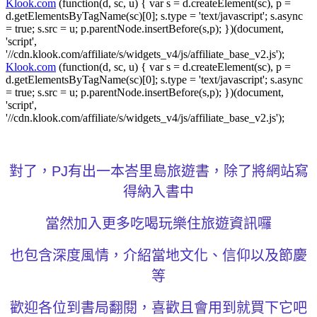
Klook.com
(function(d, sc, u) { var s = d.createElement(sc), p =
d.getElementsByTagName(sc)[0]; s.type = 'text/javascript'; s.async
= true; s.src = u; p.parentNode.insertBefore(s,p); })(document,
'script',
'//cdn.klook.com/affiliate/s/widgets_v4/js/affiliate_base_v2.js');
Klook.com
(function(d, sc, u) { var s = d.createElement(sc), p =
d.getElementsByTagName(sc)[0]; s.type = 'text/javascript'; s.async
= true; s.src = u; p.parentNode.insertBefore(s,p); })(document,
'script',
'//cdn.klook.com/affiliate/s/widgets_v4/js/affiliate_base_v2.js');
對了，PJ有出一本峇里島旅遊書，除了將網站寫
得納入書中
當然加入更多吃喝玩樂住旅遊資訊囉
也包含深度風情，介紹當地文化、信仰以及節慶
等
歡迎各位到書局翻閱，喜歡且會用到就買下它吧