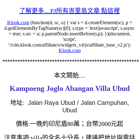
了解更多....PJ所有峇里島文章 點這裡
Klook.com
(function(d, sc, u) { var s = d.createElement(sc), p =
d.getElementsByTagName(sc)[0]; s.type = 'text/javascript'; s.async
= true; s.src = u; p.parentNode.insertBefore(s,p); })(document,
'script',
'//cdn.klook.com/affiliate/s/widgets_v4/js/affiliate_base_v2.js');
Klook.com
*******************************************************
本文開始....
Kampoeng Joglo Abangan Villa Ubud
地址:
Jalan Raya Ubud / Jalan Campuhan,
Ubud
價格:一晚約印尼盾80萬；台幣2000元起
注意事項:villa的全名十分長，建議把地址與電話