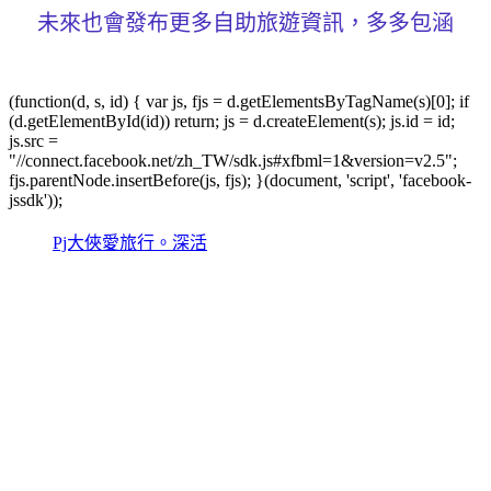
未來也會發布更多自助旅遊資訊，多多包涵
(function(d, s, id) { var js, fjs = d.getElementsByTagName(s)[0]; if
(d.getElementById(id)) return; js = d.createElement(s); js.id = id;
js.src =
"//connect.facebook.net/zh_TW/sdk.js#xfbml=1&version=v2.5";
fjs.parentNode.insertBefore(js, fjs); }(document, 'script', 'facebook-
jssdk'));
Pj大俠愛旅行。深活