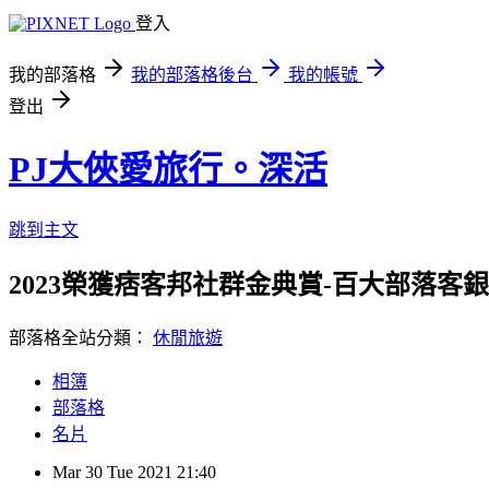
登入
我的部落格
我的部落格後台
我的帳號
登出
PJ大俠愛旅行。深活
跳到主文
2023榮獲痞客邦社群金典賞-百大部落客銀獎/
部落格全站分類：
休閒旅遊
相簿
部落格
名片
Mar
30
Tue
2021
21:40