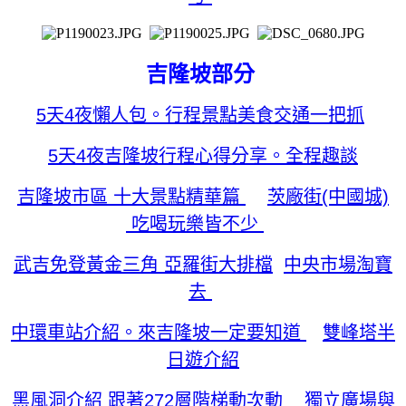
吉隆坡部分
5天4夜懶人包。行程景點美食交通一把抓
5天4夜吉隆坡行程心得分享。全程趣談
吉隆坡市區 十大景點精華篇
茨廠街(中國城)
吃喝玩樂皆不少
武吉免登黃金三角 亞羅街大排檔
中央市場淘寶
去
中環車站介紹。來吉隆坡一定要知道
雙峰塔半
日遊介紹
黑風洞介紹 跟著272層階梯動次動
獨立廣場與