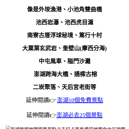
像是外垵漁港、小池角雙曲橋
池西岩瀑、池西虎目滬
南寮古厝浮球秘境、篤行十村
大菓葉玄武岩、奎壁山(摩西分海)
中屯風車、隘門沙灘
澎湖跨海大橋、通樑古榕
二崁聚落、天后宮老街等
延伸閱讀👉
澎湖10個免費景點
延伸閱讀👉
澎湖必去25個景點