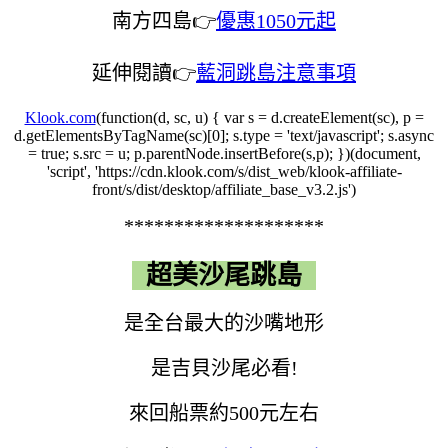
南方四島👉
優惠1050元起
延伸閱讀👉
藍洞跳島注意事項
Klook.com
(function(d, sc, u) { var s = d.createElement(sc), p =
d.getElementsByTagName(sc)[0]; s.type = 'text/javascript'; s.async
= true; s.src = u; p.parentNode.insertBefore(s,p); })(document,
'script', 'https://cdn.klook.com/s/dist_web/klook-affiliate-
front/s/dist/desktop/affiliate_base_v3.2.js')
********************
超美沙尾跳島
是全台最大的沙嘴地形
是吉貝沙尾必看!
來回船票約500元左右