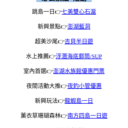
跳島一日👉
七美雙心石滬
新興景點👉
澎湖藍洞
超美沙尾👉
吉貝半日遊
水上推薦👉
浮潛海底郵筒/SUP
室內首選👉
澎湖水族館優惠門票
夜間活動大推👉
夜釣小管優惠
新興玩法👉
龍蝦島一日
薰衣草珊瑚森林👉
南方四島一日遊