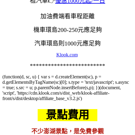
租汽車👉
優惠1000元起/一日
加油費端看車程距離
機車環島200-250元應足夠
汽車環島則1000元應足夠
Klook.com
*************************
(function(d, sc, u) { var s = d.createElement(sc), p =
d.getElementsByTagName(sc)[0]; s.type = 'text/javascript'; s.async
= true; s.src = u; p.parentNode.insertBefore(s,p); })(document,
'script', 'https://cdn.klook.com/s/dist_web/klook-affiliate-
front/s/dist/desktop/affiliate_base_v3.2.js')
景點費用
不少澎湖景點，是免費參觀