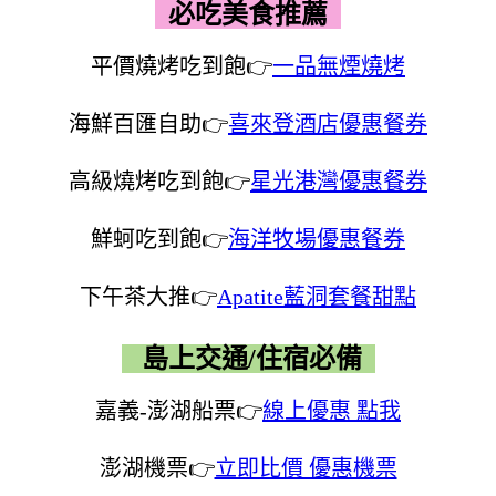
必吃美食推薦
平價燒烤吃到飽👉
一品無煙燒烤
海鮮百匯自助👉
喜來登酒店優惠餐券
高級燒烤吃到飽👉
星光港灣優惠餐券
鮮蚵吃到飽👉
海洋牧場優惠餐券
下午茶大推👉
Apatite藍洞套餐甜點
島上交通/住宿必備
嘉義-澎湖船票👉
線上優惠 點我
澎湖機票👉
立即比價 優惠機票