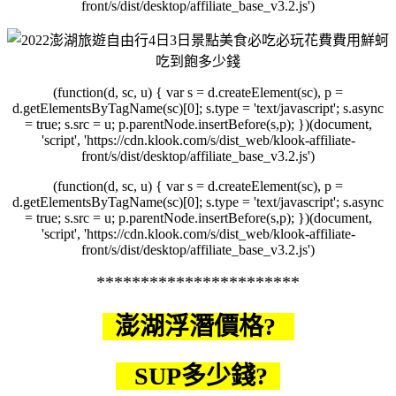
front/s/dist/desktop/affiliate_base_v3.2.js')
(function(d, sc, u) { var s = d.createElement(sc), p =
d.getElementsByTagName(sc)[0]; s.type = 'text/javascript'; s.async
= true; s.src = u; p.parentNode.insertBefore(s,p); })(document,
'script', 'https://cdn.klook.com/s/dist_web/klook-affiliate-
front/s/dist/desktop/affiliate_base_v3.2.js')
(function(d, sc, u) { var s = d.createElement(sc), p =
d.getElementsByTagName(sc)[0]; s.type = 'text/javascript'; s.async
= true; s.src = u; p.parentNode.insertBefore(s,p); })(document,
'script', 'https://cdn.klook.com/s/dist_web/klook-affiliate-
front/s/dist/desktop/affiliate_base_v3.2.js')
***********************
澎湖浮潛價格?
SUP多少錢?