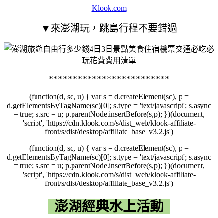
Klook.com
▼來澎湖玩，跳島行程不要錯過
*************************
(function(d, sc, u) { var s = d.createElement(sc), p =
d.getElementsByTagName(sc)[0]; s.type = 'text/javascript'; s.async
= true; s.src = u; p.parentNode.insertBefore(s,p); })(document,
'script', 'https://cdn.klook.com/s/dist_web/klook-affiliate-
front/s/dist/desktop/affiliate_base_v3.2.js')
(function(d, sc, u) { var s = d.createElement(sc), p =
d.getElementsByTagName(sc)[0]; s.type = 'text/javascript'; s.async
= true; s.src = u; p.parentNode.insertBefore(s,p); })(document,
'script', 'https://cdn.klook.com/s/dist_web/klook-affiliate-
front/s/dist/desktop/affiliate_base_v3.2.js')
澎湖經典水上活動