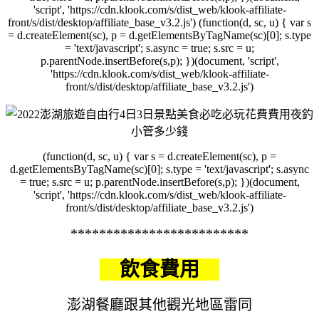
'script', 'https://cdn.klook.com/s/dist_web/klook-affiliate-
front/s/dist/desktop/affiliate_base_v3.2.js') (function(d, sc, u) { var s
= d.createElement(sc), p = d.getElementsByTagName(sc)[0]; s.type
= 'text/javascript'; s.async = true; s.src = u;
p.parentNode.insertBefore(s,p); })(document, 'script',
'https://cdn.klook.com/s/dist_web/klook-affiliate-
front/s/dist/desktop/affiliate_base_v3.2.js')
(function(d, sc, u) { var s = d.createElement(sc), p =
d.getElementsByTagName(sc)[0]; s.type = 'text/javascript'; s.async
= true; s.src = u; p.parentNode.insertBefore(s,p); })(document,
'script', 'https://cdn.klook.com/s/dist_web/klook-affiliate-
front/s/dist/desktop/affiliate_base_v3.2.js')
*************************
飲食費用
澎湖餐廳跟其他觀光地區雷同